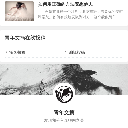
识到错误并做有针对性的道歉效果会更好。 2、敢
如何用正确的方法安慰他人
于承担责任 有效的道歉不是一种为自己狡辩的伎
总是有那样一个时刻，朋友有难，需要你的安慰
俩，更不是要去骗取别人的宽恕，你必须有责任
和帮助。如何有效地安慰到对方，这个貌似简单的
感，勇于自责，勇于承认过失，才能够真心地道
行为却有着聪明的技巧。电话这头的我，也有着相
歉。 3、用清楚和正确的文字，而非煽动性的文
同的困惑。我们随着年龄的增长，人世的变迁，遇
字 通常，受伤害者要的，…
到让人难过事的几率越来越高——好友经历婚变、
青年文摘在线投稿
同事婆婆中风、岳父突然死亡、好友的年少至亲得
了绝症……人生的生老病死，是我们无论如何也逃
避不了的东西。我们能帮什么忙？应该帮忙吗？怎
游客投稿
编辑投稿
么帮，才算有效？要帮到什么程度？ 而当别人痛
苦无…
青年文摘
发现和分享互联网之美