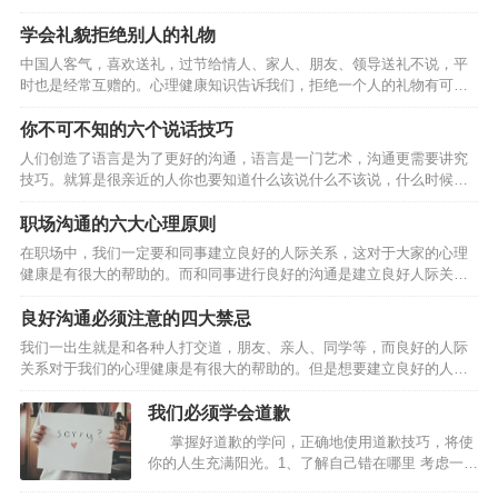
多看就是通过经常上互联网看资讯以及通过看电视、看电影、看报纸、
却无法开口顺畅的交流，对于这类朋友来说是非常尴尬的事情。具体的
看杂志来获取当今社会的热点信息，为沟通冷场时找话茬…
应对妙招就在下文的内容中。1、觉知：不只是沟通才需要觉知，一切都
学会礼貌拒绝别人的礼物
需要。如果自己说错了话、做错了事，如不想造成无可弥补的伤害时，
中国人客气，喜欢送礼，过节给情人、家人、朋友、领导送礼不说，平
最好的办法是什么？！“我错了”，这就是一种觉知。2、承认我错了：承
时也是经常互赠的。心理健康知识告诉我们，拒绝一个人的礼物有可能
认我错了是沟通的消毒剂，可解冻、改善与转化沟通的问题，就一句：
会给他带来心理方面的不良影响，因此我们要学会如何拒绝别人的礼
我错了！勾销了多少人的新仇旧恨，化解掉多少年打不开的死结，让…
物？ 一是要婉言相告。受赠人应该采用委婉的、不失礼貌的语言，向赠
你不可不知的六个说话技巧
送者暗示自己难以接受对方的礼品。比如，当对方向自己赠送手机时，
人们创造了语言是为了更好的沟通，语言是一门艺术，沟通更需要讲究
可告知：“我已经有一台了，谢谢。”当一位男士送舞票给一位小姐，而对
技巧。就算是很亲近的人你也要知道什么该说什么不该说，什么时候说
方打算回绝时，可以这么说：“今晚我男朋友也要请我跳舞，而且我们已
为好，什么时候说不好。沟通方式不同会起到不同的效果，下面六个说
经有约在先了。” 二是可采取直言缘由法，也就是直截了当而…
话技巧你是不可不知的。 1.急事，慢慢地说。 遇到急事，如果能沉下心
职场沟通的六大心理原则
思考，然后不急不躁地 把事情说清楚，会给听者留下稳重、不冲动的印
在职场中，我们一定要和同事建立良好的人际关系，这对于大家的心理
象， 从而增加他人对你的信任度。 2.小事，幽默地说。 尤其是一些善
健康是有很大的帮助的。而和同事进行良好的沟通是建立良好人际关系
意的提醒，用句玩笑话讲出来，就 不会让听者感觉生硬，他们不但会欣
的基础，因此，大家在与人沟通的时候，一定要注意以下的六大原则。
然接受你的提 醒，还会增强彼此的亲密感。…
一、讲出来 尤其是坦白的讲出来你内心的感受、感情、痛苦、想法和期
良好沟通必须注意的四大禁忌
望，但绝对不是批评、责备、抱怨、攻击。 二、不攻击对方 不批评、不
我们一出生就是和各种人打交道，朋友、亲人、同学等，而良好的人际
责备、不抱怨、不攻击、不说教批评、责备、抱怨、攻击这些都是的刽
关系对于我们的心理健康是有很大的帮助的。但是想要建立良好的人际
子手，只会使事情恶化。 三、互相尊重 只有给予对方尊重才有沟通，若
关系，首先就要和别人良好的沟通，因此以下的四大禁忌是大家需要注
对方不尊重你时，你也要适当的请求对方的尊重…
意的。 第一，老是重复别人的话。 鹦鹉学舌虽然可爱，可若是听久了，
我们必须学会道歉
难免觉得枯燥无趣。如果总是解释或重复他人说过的话，比如人家说“这
掌握好道歉的学问，正确地使用道歉技巧，将使
部电视真好看”,你也说“是啊，非常好看”,会让人觉得缺乏实质性内容。这
你的人生充满阳光。1、了解自己错在哪里 考虑一下
时不妨加一些评价，比如“女主角的造型非常新颖”,或者提出相反的观
自己到底在哪里出了错，伤害到了他人。清楚地认
点，打开话匣子。 第二，语气平淡、没有感情。…