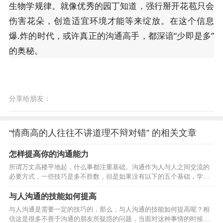
生物学规律。就像优秀的园丁知道，强行掰开花苞只会
伤害花朵，创造适宜环境才能等来绽放。在这个信息
爆.炸的时代，或许真正的沟通高手，都深谙“少即是多”
的奥秘。
分享给朋友：
“情商高的人往往不讲道理不辩对错” 的相关文章
怎样提高你的沟通能力
所谓万丈高楼平地起，什么事都注重基础。沟通作为人与人之间交流的
必要方式，一些技巧是多不胜数，但是如果没有以下的五个基础，学再
多的技巧，也是白搭，根本就发挥不出来，甚至影响的是自己的心理健
康。那么，怎样提高沟通能力呢？ 多读 所谓多读就是要博览群书，无论
与人沟通的技能如何提高
什么方面的书你都有看，通过读书来获取你没有经历过的经验并不断积
与人沟通是需要一定的技巧的，那么，与人沟通的技能如何提高呢？相
累使你掌握各种知识点，为沟通打下坚实的语言和文字基础。 多看 所谓
信这是很多不善于沟通的朋友所疑惑的问题，当面对这种事情的时候，