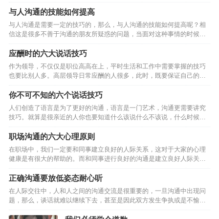
多的技巧，也是白搭，根本就发挥不出来，甚至影响的是自己的心理健
康。那么，怎样提高沟通能力呢？ 多读 所谓多读就是要博览群书，无论
与人沟通的技能如何提高
什么方面的书你都有看，通过读书来获取你没有经历过的经验并不断积
与人沟通是需要一定的技巧的，那么，与人沟通的技能如何提高呢？相
累使你掌握各种知识点，为沟通打下坚实的语言和文字基础。 多看 所谓
信这是很多不善于沟通的朋友所疑惑的问题，当面对这种事情的时候，
多看就是通过经常上互联网看资讯以及通过看电视、看电影、看报纸、
却无法开口顺畅的交流，对于这类朋友来说是非常尴尬的事情。具体的
看杂志来获取当今社会的热点信息，为沟通冷场时找话茬…
应对妙招就在下文的内容中。1、觉知：不只是沟通才需要觉知，一切都
应酬时的六大说话技巧
需要。如果自己说错了话、做错了事，如不想造成无可弥补的伤害时，
作为领导，不仅仅是职位高高在上，平时生活和工作中需要掌握的技巧
最好的办法是什么？！“我错了”，这就是一种觉知。2、承认我错了：承
也要比别人多。高层领导日常应酬的人很多，此时，既要保证自己的语
认我错了是沟通的消毒剂，可解冻、改善与转化沟通的问题，就一句：
言大方得体，又要让人信服，是一门学问。下面，我们来看看应酬时的
我错了！勾销了多少人的新仇旧恨，化解掉多少年打不开的死结，让…
说话技巧有哪些? 第一，含蓄。 在应酬时，运用含蓄的语言是最常见的
你不可不知的六个说话技巧
一种方式.它不像直说那样浅露时一句含蓄的语言能使双方在笑声中相互
人们创造了语言是为了更好的沟通，语言是一门艺术，沟通更需要讲究
理解和感到愉悦。 作家冯骚才在美国访问时，一位美国朋友带着儿子到
技巧。就算是很亲近的人你也要知道什么该说什么不该说，什么时候说
公寓去看他。他们谈话间，那位壮得像牛犊的孩子，爬上床在上面乱蹦
为好，什么时候说不好。沟通方式不同会起到不同的效果，下面六个说
乱跳。如果直截了当地请他下来，势必会使孩子的父亲产生…
话技巧你是不可不知的。 1.急事，慢慢地说。 遇到急事，如果能沉下心
职场沟通的六大心理原则
思考，然后不急不躁地 把事情说清楚，会给听者留下稳重、不冲动的印
在职场中，我们一定要和同事建立良好的人际关系，这对于大家的心理
象， 从而增加他人对你的信任度。 2.小事，幽默地说。 尤其是一些善
健康是有很大的帮助的。而和同事进行良好的沟通是建立良好人际关系
意的提醒，用句玩笑话讲出来，就 不会让听者感觉生硬，他们不但会欣
的基础，因此，大家在与人沟通的时候，一定要注意以下的六大原则。
然接受你的提 醒，还会增强彼此的亲密感。…
一、讲出来 尤其是坦白的讲出来你内心的感受、感情、痛苦、想法和期
正确沟通要放低姿态耐心听
望，但绝对不是批评、责备、抱怨、攻击。 二、不攻击对方 不批评、不
在人际交往中，人和人之间的沟通交流是很重要的，一旦沟通中出现问
责备、不抱怨、不攻击、不说教批评、责备、抱怨、攻击这些都是的刽
题，那么，谈话就难以继续下去，甚至是因此双方发生争执或是不愉
子手，只会使事情恶化。 三、互相尊重 只有给予对方尊重才有沟通，若
快。因此，想要建立自己良好的人际关系，掌握好沟通的原则是很重要
对方不尊重你时，你也要适当的请求对方的尊重…
的。 第一、沟通时舍弃你的自尊心 无谓的自尊和自傲只会成为沟通的绊