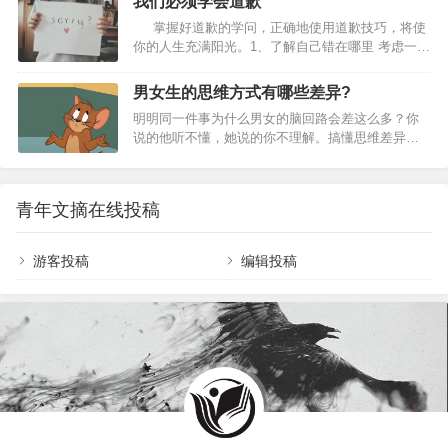
我们必须学会道歉
脚石，因此，至少应当在沟通的时候舍弃自己所谓的自尊心。不要说出
掌握好道歉的学问，正确地使用道歉技巧，将使
“我的自尊心不允许我……”这样的话，这只会让沟通无法进行下去。 第
你的人生充满阳光。1、了解自己错在哪里 考虑一下
二、沟通时放低姿态 “我说的才是对的”，这种态度只会导致沟通关系的
自己到底在哪里出了错，伤害到了他人。清楚地认
恶化，让沟通无法进行下去。在进行沟通的时候，要尽…
识到错误并做有针对性的道歉效果会更好。 2、敢
男女生的思维方式有哪些差异?
于承担责任 有效的道歉不是一种为自己狡辩的伎
明明同一件事为什么男女的脑回路会差这么多？你
俩，更不是要去骗取别人的宽恕，你必须有责任
说的他听不懂，她说的你不理解。搞懂思维差异，
感，勇于自责，勇于承认过失，才能够真心地道
对于情侣、职场、校园亦或者家庭都是有很多益处
歉。 3、用清楚和正确的文字，而非煽动性的文
的。今天来聊一聊男女生之间到底有哪些思维差
字 通常，受伤害者要的，…
异。首先咱们要明白，男生和女生都是什么样的思
青年文摘在线投稿
考方式？男女生的思维方式有哪些差异？1.信息的处
理男性思维是“解决问题优先”，一根筋冲着目标走，
常忽略情绪；女性思维是“兼顾感受优先”，会把人和
游客投稿
编辑投稿
事的方方面面都想到，能精准get到别人没说出口的
情绪。如果从数学的角度来说，我觉得男性思维就
像线性聚焦，一步一步地奔向主题。而女性思维就
更…