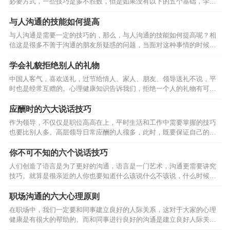
必要方式，一些技巧是多不胜数，但是如果没有以下的五个基础，学再
多的技巧，也是白搭，根本就发挥不出来，甚至影响的是自己的心理健
康。那么，怎样提高沟通能力呢？ 多读 所谓多读就是要博览群书，无论
与人沟通的技能如何提高
什么方面的书你都有看，通过读书来获取你没有经历过的经验并不断积
与人沟通是需要一定的技巧的，那么，与人沟通的技能如何提高呢？相
累使你掌握各种知识点，为沟通打下坚实的语言和文字基础。 多看 所谓
信这是很多不善于沟通的朋友所疑惑的问题，当面对这种事情的时候，
多看就是通过经常上互联网看资讯以及通过看电视、看电影、看报纸、
却无法开口顺畅的交流，对于这类朋友来说是非常尴尬的事情。具体的
看杂志来获取当今社会的热点信息，为沟通冷场时找话茬…
应对妙招就在下文的内容中。1、觉知：不只是沟通才需要觉知，一切都
学会礼貌拒绝别人的礼物
需要。如果自己说错了话、做错了事，如不想造成无可弥补的伤害时，
中国人客气，喜欢送礼，过节给情人、家人、朋友、领导送礼不说，平
最好的办法是什么？！“我错了”，这就是一种觉知。2、承认我错了：承
时也是经常互赠的。心理健康知识告诉我们，拒绝一个人的礼物有可能
认我错了是沟通的消毒剂，可解冻、改善与转化沟通的问题，就一句：
会给他带来心理方面的不良影响，因此我们要学会如何拒绝别人的礼
我错了！勾销了多少人的新仇旧恨，化解掉多少年打不开的死结，让…
物？ 一是要婉言相告。受赠人应该采用委婉的、不失礼貌的语言，向赠
应酬时的六大说话技巧
送者暗示自己难以接受对方的礼品。比如，当对方向自己赠送手机时，
作为领导，不仅仅是职位高高在上，平时生活和工作中需要掌握的技巧
可告知：“我已经有一台了，谢谢。”当一位男士送舞票给一位小姐，而对
也要比别人多。高层领导日常应酬的人很多，此时，既要保证自己的语
方打算回绝时，可以这么说：“今晚我男朋友也要请我跳舞，而且我们已
言大方得体，又要让人信服，是一门学问。下面，我们来看看应酬时的
经有约在先了。” 二是可采取直言缘由法，也就是直截了当而…
说话技巧有哪些? 第一，含蓄。 在应酬时，运用含蓄的语言是最常见的
你不可不知的六个说话技巧
一种方式.它不像直说那样浅露时一句含蓄的语言能使双方在笑声中相互
人们创造了语言是为了更好的沟通，语言是一门艺术，沟通更需要讲究
理解和感到愉悦。 作家冯骚才在美国访问时，一位美国朋友带着儿子到
技巧。就算是很亲近的人你也要知道什么该说什么不该说，什么时候说
公寓去看他。他们谈话间，那位壮得像牛犊的孩子，爬上床在上面乱蹦
为好，什么时候说不好。沟通方式不同会起到不同的效果，下面六个说
乱跳。如果直截了当地请他下来，势必会使孩子的父亲产生…
话技巧你是不可不知的。 1.急事，慢慢地说。 遇到急事，如果能沉下心
职场沟通的六大心理原则
思考，然后不急不躁地 把事情说清楚，会给听者留下稳重、不冲动的印
在职场中，我们一定要和同事建立良好的人际关系，这对于大家的心理
象， 从而增加他人对你的信任度。 2.小事，幽默地说。 尤其是一些善
健康是有很大的帮助的。而和同事进行良好的沟通是建立良好人际关系
意的提醒，用句玩笑话讲出来，就 不会让听者感觉生硬，他们不但会欣
的基础，因此，大家在与人沟通的时候，一定要注意以下的六大原则。