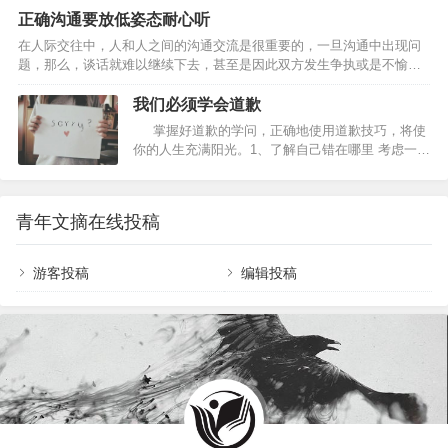
然接受你的提 醒，还会增强彼此的亲密感。…
一、讲出来 尤其是坦白的讲出来你内心的感受、感情、痛苦、想法和期
正确沟通要放低姿态耐心听
望，但绝对不是批评、责备、抱怨、攻击。 二、不攻击对方 不批评、不
在人际交往中，人和人之间的沟通交流是很重要的，一旦沟通中出现问
责备、不抱怨、不攻击、不说教批评、责备、抱怨、攻击这些都是的刽
题，那么，谈话就难以继续下去，甚至是因此双方发生争执或是不愉
子手，只会使事情恶化。 三、互相尊重 只有给予对方尊重才有沟通，若
快。因此，想要建立自己良好的人际关系，掌握好沟通的原则是很重要
对方不尊重你时，你也要适当的请求对方的尊重…
的。 第一、沟通时舍弃你的自尊心 无谓的自尊和自傲只会成为沟通的绊
我们必须学会道歉
脚石，因此，至少应当在沟通的时候舍弃自己所谓的自尊心。不要说出
掌握好道歉的学问，正确地使用道歉技巧，将使
“我的自尊心不允许我……”这样的话，这只会让沟通无法进行下去。 第
你的人生充满阳光。1、了解自己错在哪里 考虑一下
二、沟通时放低姿态 “我说的才是对的”，这种态度只会导致沟通关系的
自己到底在哪里出了错，伤害到了他人。清楚地认
恶化，让沟通无法进行下去。在进行沟通的时候，要尽…
识到错误并做有针对性的道歉效果会更好。 2、敢
于承担责任 有效的道歉不是一种为自己狡辩的伎
青年文摘在线投稿
俩，更不是要去骗取别人的宽恕，你必须有责任
感，勇于自责，勇于承认过失，才能够真心地道
歉。 3、用清楚和正确的文字，而非煽动性的文
游客投稿
编辑投稿
字 通常，受伤害者要的，…