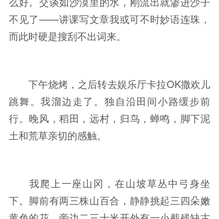
么好。交谈如沙漠里的水，刚流出就渗进沙子
不见了——讲课写文章我或可不时妙语连珠，
而此时硬是搜刮不出词来。
下午烧烤，之后转去娱乐厅卡拉OK撒欢儿
跳舞。我溜边走了。独自沿田间小路缓步前
行。晚风，稻田，远村，归鸟，蝉鸣，脚下泥
土和荒草亲切的感触。
我爬上一座山冈，在山坡草丛中弓身坐
下。脚前有两三株山百合，静静挑起三四朵嫩
黄色的花。旁边二三十米开外有一小截残缺古