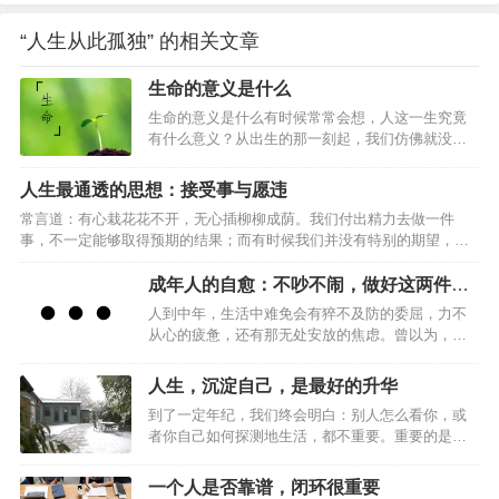
“人生从此孤独” 的相关文章
生命的意义是什么
生命的意义是什么有时候常常会想，人这一生究竟
有什么意义？从出生的那一刻起，我们仿佛就没有
停止过努力，一直在路上马不停蹄地前进，也不知
道为了什么，只知道盲目地赶路。小时候为了学业
人生最通透的思想：接受事与愿违
殚精竭虑，成年后成家立业压力山大。一生都在忙
常言道：有心栽花花不开，无心插柳柳成荫。我们付出精力去做一件
忙碌碌，为了家庭，为了亲人，拼命挣钱，为了碎
事，不一定能够取得预期的结果；而有时候我们并没有特别的期望，却
银几两日夜奔波，然而到最后，大家还都会老去、
无意中获得意想不到的收获。人生充满了不确定性，而怎样才算真正的
逝去、分离。在这整个的生命轨迹中，我们还会不
通透？走过半生，比起年轻时的激情与冲劲，我们更需要的是一份随遇
成年人的自愈：不吵不闹，做好这两件事
断面临病苦、衰老、爱别离、怨长久、求不得、放
而安的从容。接受事与愿违，是中年人该有的通透。01事与愿违，本是
就够了
不下，等种种无奈与辛酸。得到了还要失去，顿感
人到中年，生活中难免会有猝不及防的委屈，力不
人生常态林清玄说：“人生不如意之事十有八九，常想一二，不思八九，
没意思。既然所有的生命最终还要消失，那我们为
从心的疲惫，还有那无处安放的焦虑。曾以为，歇
事事如意。”在人生的旅途中，不如意之事远比如意之事要多得多。我们
什么还要去经历那…
斯底里的争吵能消解心底的委屈，喋喋不休的抱怨
要坦然接受：事与愿违，本是人生常态。一位老人年轻时梦想成为一
能抚平内心的烦躁。可到最后才发现，向外的情绪
人生，沉淀自己，是最好的升华
名…
宣泄不过是一场徒劳的自我内耗。真正的自愈，从
到了一定年纪，我们终会明白：别人怎么看你，或
不在向外索取情绪慰藉，而在向内探寻内心力量。
者你自己如何探测地生活，都不重要。重要的是你
不吵不闹，稳住自己，做好这两件事，是成年人穿
必须要用一种真实方式，度过在手指缝之间如雨水
越生活迷雾的底气。01闭嘴古希腊哲学家苏格拉底
一样无法停止下落的时间，你要知道自己将会如何
曾被问及，为何总是聆听多于言说。他的回答蕴含
一个人是否靠谱，闭环很重要