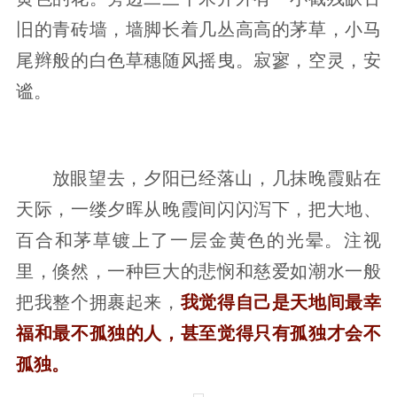
旧的青砖墙，墙脚长着几丛高高的茅草，小马
尾辫般的白色草穗随风摇曳。寂寥，空灵，安
谧。
放眼望去，夕阳已经落山，几抹晚霞贴在
天际，一缕夕晖从晚霞间闪闪泻下，把大地、
百合和茅草镀上了一层金黄色的光晕。注视
里，倏然，一种巨大的悲悯和慈爱如潮水一般
把我整个拥裹起来，
我觉得自己是天地间最幸
福和最不孤独的人，甚至觉得只有孤独才会不
孤独。