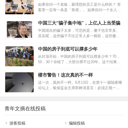
生活。人到中年宜自敛。人生，要学会沉淀。人
着智慧：“上天赐给人两只耳朵，却只有一张嘴，就
如果你问一个老板，最理想的员工是什么样的？ 答
生，沉淀自己，是最好的升华。沉淀朋友时间磨平
是要我们多听少说。”他更是告诫门生，说话前先想
案里一定有一条是「靠谱」。 如果你问一个女人，
人的棱角，也沉淀出真正的朋友。一个挚友胜过万
三件事：是…
最理想的对象是什么样的？ 答案里也一定有一条是
贯家财。没有任何道路能通往真诚，因为真诚本身
「靠谱」。 靠谱的人，和不靠谱的人，到底有什么
就是道路。朋友就像人民币，有真有假。假朋友在
中国三大“骗子集中地”，上亿人上当受骗
区别？怎样才能成为一个靠谱的人？ 今天这篇文
你没事的时候，会经常来找你；真朋友在你有事的
中国现在的骗子太多，可悲的是，傻子也非常多。
章，值得你认真阅读和思考。 1 约定时间内给到反
时候，绝不会远离你。真正的朋友，不在于花言巧
其实呢，这些骗子不比正常人多一根筋，这些傻子
馈 闭环思维强调的是如果别人发起了一件事，你不
语，而是关键时刻拉…
呢，也不比正常人少一根筋。没准，某一天，你我
管做得如何，都要最后闭环到这个发起…
也可能沦落为傻子。这不是戏弄您，只要你去以下
中国的房子到底可以撑多少年
三种地方，那八成您就会变成个傻子，且还不知
从封顶开始，中国的房子到底可以撑多少年？70，
道。——张千帆 01第一集中地：股市股市，本来是
50，30？你错了，大部分撑不过20年。这个结果显
个好东西，在中国，居然成了个骗子集中地。企业
然不可思议，可事实证明的确如此，中国修建于
造假包装上市，大庄包装轿子上街，小股民最后抢
90、00年代的房子已经不可阻挡地走向了衰败。当
着抬轿子，最后，才发现轿子里的金银财宝全不见
楼市警告！这次真的不一样
然这里的”撑指的不是房子塌了，不能住了，而是居
了，是个空轿子，烂轿子！十多年来，中国股市本
这一次，真的不一样。6月13日，在第十一届陆家嘴
住体验已经跌破人们的预期。拿北京的老房子举
来就不符合股市应该具备的正确的基因和体系，到
论坛上，银保监会主席郭树清直言：必须正视一些
例，典型有几个特征。1、垃圾处理失控，打扫和清
现在…
地方房地产金融化的问题。历史证明，凡是过度依
洁处于瘫痪状态。2、楼道门禁被破坏，楼道贴满标
赖房地产发展经济的国家和地区，最终都要付出沉
签无人管理3、公共场所被私自占用，摆放杂物等
重代价。靠投资投机房地产来理财的居民和企业，
4、绿化杂草丛生，狗屎成堆，绿化带停满私家车
青年文摘在线投稿
最终都会发现，其实都很不划算。还记得一年多前
5、电梯使用寿命达到极限，但还没有有效解决方
“高收益意味着高风险，收益率超过6%就要打问号，
案…
超过8%就很危险。10%以上就要准备损失全部本金”
游客投稿
编辑投稿
的警告吗？说这话的是同一个人。随后形势的变