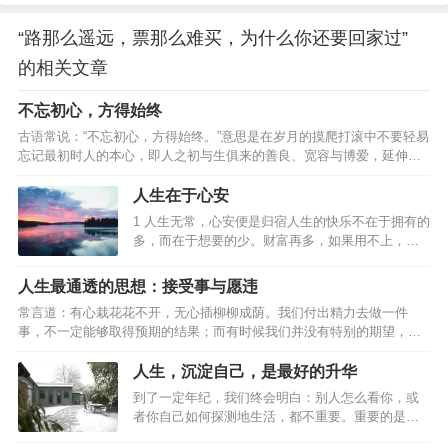
“路那么遥远，票那么难买，为什么你还要回家过”
的相关文章
不忘初心，方得始终
古语常说：“不忘初心，方得始终。”意思是在岁月的摸爬打滚中不要轻易
忘记最初时人的本心，即人之初与生俱来的善良、宽容与博爱，延伸开
来就是指不要被现实打败了梦想，应该坚守理想。但是，现实的状况往
往是这样：也许你原本觉得拥有一样东西，就拥有了幸福；也许你原本
人生在于心安
觉得完成了某件事，这一阶段的生活就变得圆满；也许你原本觉得你现
1 人生无常，心安便是归宿人生的快乐不在于拥有的
在所想要得到的一切就是最终你想要的全部。然而，事实却往往不是这
多，而在于想要的少。财富再多，如果用不上，也
样，当你实现了最初的愿望，你会不自觉地开始思考：我要的仅仅只有
便成了累赘。不要急着追求财富的数量，要先弄清
这些吗？再回首时，发现自己已经变了，变得贪婪或者是刻薄，变得
自己需要什么，需要多少，然后再去追求。有目的
人生最通透的思想：接受事与愿违
失…
地寻找，总要比无目的地获取能给人们更大的幸福
常言道：有心栽花花不开，无心插柳柳成荫。我们付出精力去做一件
感。2 生命的意义在于让别人快乐人生的真正意义不
事，不一定能够取得预期的结果；而有时候我们并没有特别的期望，却
在于长度，而在于质量。人生的质量不在于拥有多
无意中获得意想不到的收获。人生充满了不确定性，而怎样才算真正的
少，而在于帮助别人多少。想要做到这点，自然要
通透？走过半生，比起年轻时的激情与冲劲，我们更需要的是一份随遇
人生，沉淀自己，是最好的升华
从做个好人开始。约束自己、爱护亲友、帮助他
而安的从容。接受事与愿违，是中年人该有的通透。01事与愿违，本是
人，让自己成为别人需要的人，让自己在别人的人
到了一定年纪，我们终会明白：别人怎么看你，或
人生常态林清玄说：“人生不如意之事十有八九，常想一二，不思八九，
生中占有一个位置，生命才算是真正的精彩。3 无限
者你自己如何探测地生活，都不重要。重要的是你
事事如意。”在人生的旅途中，不如意之事远比如意之事要多得多。我们
的内心…
必须要用一种真实方式，度过在手指缝之间如雨水
要坦然接受：事与愿违，本是人生常态。一位老人年轻时梦想成为一