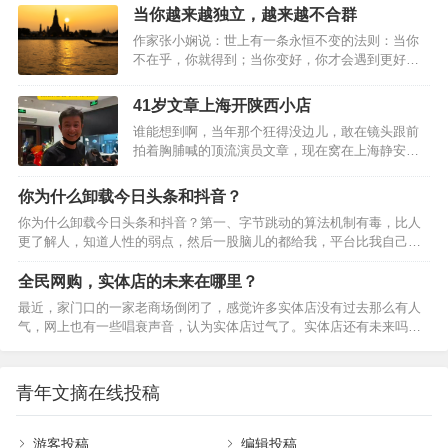
一样无法停止下落的时间，你要知道自己将会如何
当你越来越独立，越来越不合群
名…
生活。人到中年宜自敛。人生，要学会沉淀。人
作家张小娴说：世上有一条永恒不变的法则：当你
生，沉淀自己，是最好的升华。沉淀朋友时间磨平
不在乎，你就得到；当你变好，你才会遇到更好，
人的棱角，也沉淀出真正的朋友。一个挚友胜过万
只有当你变强大，你才不害怕孤单；当你不害怕孤
贯家财。没有任何道路能通往真诚，因为真诚本身
单，你才能够宁缺毋滥。生活里，人们有千万种性
就是道路。朋友就像人民币，有真有假。假朋友在
41岁文章上海开陕西小店
格，圈子更有多样的颜色。而我们，却总是因为两
你没事的时候，会经常来找你；真朋友在你有事的
谁能想到啊，当年那个狂得没边儿，敢在镜头跟前
者没有交集而恐惧焦虑。然后，不管适不适合自
时候，绝不会远离你。真正的朋友，不在于花言巧
拍着胸脯喊的顶流演员文章，现在窝在上海静安区
己，都试图从中寻找理解和认同。可现实往往是：
语，而是关键时刻拉…
的一家陕西小馆里，穿件灰扑扑的店员T恤，弯腰躬
越是靠近，越觉得空虚；越是依赖，越找不到方
身给顾客递菜单。那个以前眼高于顶的影帝，如今
向。而当我们决定变得独立而勇敢，才是活出自我
你为什么卸载今日头条和抖音？
成了烟火气里最踏实的小店老板，跟当年那副嚣张
的真正开始。当你越来越独立，越来越不合群01少
你为什么卸载今日头条和抖音？第一、字节跳动的算法机制有毒，比人
劲儿比，简直是两个人。41岁文章彻底退圈？上海
了迎合,多了自由最近，《她的双重奏》节目，采访
更了解人，知道人性的弱点，然后一股脑儿的都给我，平台比我自己清
开陕西小店躬身递菜单，面相都变了！这家店叫八
到了演员邓萃雯。…
楚我“自己”我每当看完小姐姐的跳舞，会有千万个小姐姐动次打次。第
號院儿，是文章跟朋友合伙开的，主打地道的陕西
二、今日头条居然比百度搜索和微信搜索更好用，不懂的问题不问度
全民网购，实体店的未来在哪里？
风味，凉皮、肉夹馍、油泼面、搅团，全是老西安
娘，得问头条君，即便是垂直领域的内容，知乎都是水答案。情怀虽
人刻在骨子里的家常味儿，人均三十到五十块，接
最近，家门口的一家老商场倒闭了，感觉许多实体店没有过去那么有人
好，可不要贪杯，内容不醉人人自醉。第三、抖音是所有短视频平台最
地气到骨子里，半点儿明星开店的那些花里胡哨套
气，网上也有一些唱衰声音，认为实体店过气了。实体店还有未来吗？
好看的，因为“奶头乐理论”，我们看到的热门，话题、直播间、甚至是带
路都没有。店…
——人民网网友138****2电商冲击下，有人说“实体店不行了”。到底行不
货，都是大家投票选举产生的，每一次点赞，都意味着当天流量池的流
行，咱先探探店——“合生汇又开了5家新店”“好吃好玩宝藏店铺合集”，
量…
跟着小红书的分享，来到位于北京朝阳区的合生汇商场，几家首店新
青年文摘在线投稿
开，门口人潮涌动。春节假期，合生汇销售额同比增长近15%。河南许
昌胖东来，一家企业带火一座城，被网友称为“没有淡季的‘6A级景区’”。
2024年胖东来商贸集团13家门店，销售…
游客投稿
编辑投稿