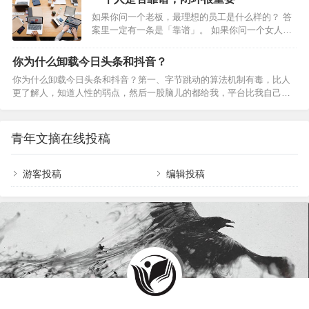
名…
格，圈子更有多样的颜色。而我们，却总是因为两
如果你问一个老板，最理想的员工是什么样的？ 答
者没有交集而恐惧焦虑。然后，不管适不适合自
案里一定有一条是「靠谱」。 如果你问一个女人，
己，都试图从中寻找理解和认同。可现实往往是：
最理想的对象是什么样的？ 答案里也一定有一条是
越是靠近，越觉得空虚；越是依赖，越找不到方
「靠谱」。 靠谱的人，和不靠谱的人，到底有什么
向。而当我们决定变得独立而勇敢，才是活出自我
你为什么卸载今日头条和抖音？
区别？怎样才能成为一个靠谱的人？ 今天这篇文
的真正开始。当你越来越独立，越来越不合群01少
你为什么卸载今日头条和抖音？第一、字节跳动的算法机制有毒，比人
章，值得你认真阅读和思考。 1 约定时间内给到反
了迎合,多了自由最近，《她的双重奏》节目，采访
更了解人，知道人性的弱点，然后一股脑儿的都给我，平台比我自己清
馈 闭环思维强调的是如果别人发起了一件事，你不
到了演员邓萃雯。…
楚我“自己”我每当看完小姐姐的跳舞，会有千万个小姐姐动次打次。第
管做得如何，都要最后闭环到这个发起…
二、今日头条居然比百度搜索和微信搜索更好用，不懂的问题不问度
娘，得问头条君，即便是垂直领域的内容，知乎都是水答案。情怀虽
青年文摘在线投稿
好，可不要贪杯，内容不醉人人自醉。第三、抖音是所有短视频平台最
好看的，因为“奶头乐理论”，我们看到的热门，话题、直播间、甚至是带
货，都是大家投票选举产生的，每一次点赞，都意味着当天流量池的流
游客投稿
编辑投稿
量…