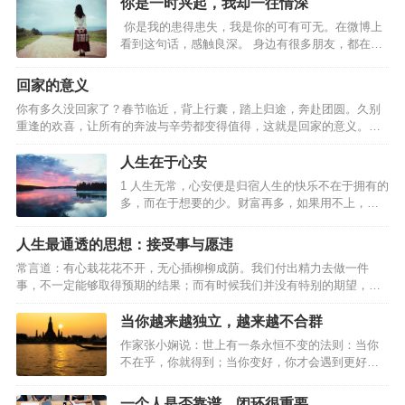
声，引着生命的光辉渐渐融进了河流。他的文字讲述了寻光之旅的故
你是一时兴起，我却一往情深
事，这些故事编织在一起好像唱成了一首歌。他的名字叫星野道夫。不
你是我的患得患失，我是你的可有可无。在微博上
同的人，即使站在同一个地方，透过各自的人生，看到的风景也有所不
看到这句话，感触良深。 身边有很多朋友，都在感
同。人们总是在长大以后回想起孩童时期。想的不外乎是热衷的各种游
情里输得一败涂地，捧着一颗真心去爱人，得到的
戏，已不复存在的原野，青梅竹马的好友...不过最令人难以忘怀的，应
却是无尽的冷漠和伤害。 有一个朋友，和男友相处
回家的意义
该是当…
了一段时间以后决定结婚，朋友认定了那个男人，
你有多久没回家了？春节临近，背上行囊，踏上归途，奔赴团圆。久别
觉得可以和爱的人白头偕老，真的是一件太美好的
重逢的欢喜，让所有的奔波与辛劳都变得值得，这就是回家的意义。…
事。 于是兴奋冲昏了头脑，以致她完全没有感觉到
男友微妙的态度变化。男友对婚礼完全不上心，她
人生在于心安
也一点都不在意，自己挑起了全部的担子，制作请
柬，联系婚庆，挑选礼服，从头到尾都好像她一个
1 人生无常，心安便是归宿人生的快乐不在于拥有的
人的独角戏。 事实上，最后的婚礼，…
多，而在于想要的少。财富再多，如果用不上，也
便成了累赘。不要急着追求财富的数量，要先弄清
自己需要什么，需要多少，然后再去追求。有目的
人生最通透的思想：接受事与愿违
地寻找，总要比无目的地获取能给人们更大的幸福
常言道：有心栽花花不开，无心插柳柳成荫。我们付出精力去做一件
感。2 生命的意义在于让别人快乐人生的真正意义不
事，不一定能够取得预期的结果；而有时候我们并没有特别的期望，却
在于长度，而在于质量。人生的质量不在于拥有多
无意中获得意想不到的收获。人生充满了不确定性，而怎样才算真正的
少，而在于帮助别人多少。想要做到这点，自然要
通透？走过半生，比起年轻时的激情与冲劲，我们更需要的是一份随遇
当你越来越独立，越来越不合群
从做个好人开始。约束自己、爱护亲友、帮助他
而安的从容。接受事与愿违，是中年人该有的通透。01事与愿违，本是
人，让自己成为别人需要的人，让自己在别人的人
作家张小娴说：世上有一条永恒不变的法则：当你
人生常态林清玄说：“人生不如意之事十有八九，常想一二，不思八九，
生中占有一个位置，生命才算是真正的精彩。3 无限
不在乎，你就得到；当你变好，你才会遇到更好，
事事如意。”在人生的旅途中，不如意之事远比如意之事要多得多。我们
的内心…
只有当你变强大，你才不害怕孤单；当你不害怕孤
要坦然接受：事与愿违，本是人生常态。一位老人年轻时梦想成为一
单，你才能够宁缺毋滥。生活里，人们有千万种性
一个人是否靠谱，闭环很重要