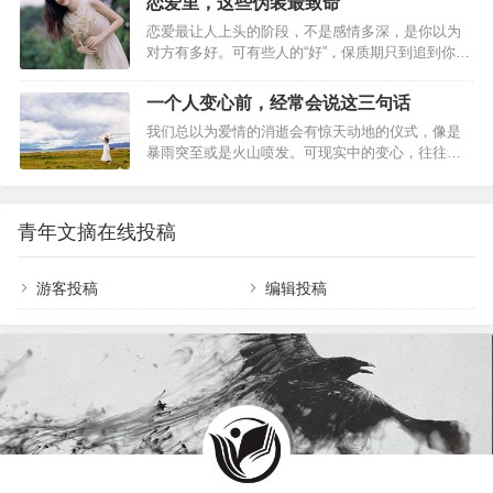
恋爱里，这些伪装最致命
思的心理机制。 为什么多数男人不相信男女有纯友
恋爱最让人上头的阶段，不是感情多深，是你以为
谊？背后的真相远比你想的更复杂 过去有专门的学
对方有多好。可有些人的“好”，保质期只到追到你为
术研究针对异性朋友关系进行了调查。学者们发
止。心理学上有一个概念叫“印象管理”，恋爱初期，
现，在认为男女之间没有纯友…
大脑自带美颜滤镜，连对方拧瓶盖的动作都能被解
一个人变心前，经常会说这三句话
读成“有安全感”。但伪装的代价太高了，那些藏在糖
我们总以为爱情的消逝会有惊天动地的仪式，像是
衣里的控制欲、被美化的自私、披着深情的冷漠，
暴雨突至或是火山喷发。可现实中的变心，往往藏
三个月可能藏得住，三年一定藏不住。 恋爱里，这
在日常对话的褶皱里——那些曾经温柔回应的人，
些伪装最致命…
开始用三句重复的台词，为感情悄然画上句点。正
如作家廖一梅所说："人这一生，遇到爱不稀奇，稀
青年文摘在线投稿
奇的是遇到理解。"当理解变成敷衍，温柔沦为不耐
烦，便是感情褪色的征兆。我们总以为爱情的消逝
会有惊天动地的仪式，像是暴雨突至或是火山喷
游客投稿
编辑投稿
发。 可现实中的变心，往往藏在日常对话的褶皱里
——那些曾经温柔回应的人，开始用三句重复的台
词，为感情悄然画上句点。 正如作家廖…