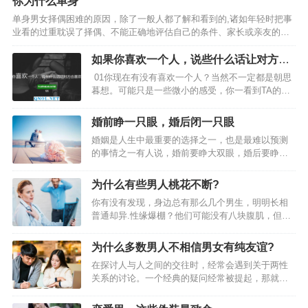
你为什么单身
单身男女择偶困难的原因，除了一般人都了解和看到的,诸如年轻时把事
业看的过重耽误了择偶、不能正确地评估自己的条件、家长或亲友的干
预、工作和社交条件的限制等以外，还有一些属于个人心理上的原因。
这些方面的问题，他们自己以及亲友或许都没有认识，或者是没有采取
如果你喜欢一个人，说些什么话让对方也
有效的措施加以解决。一、缺少爱与被爱的能力来访者某女告诉我，她
喜欢你
01你现在有没有喜欢一个人？当然不一定都是朝思
经人介绍去见男性的时候，一见面没谈几句话就开始考虑什么时候、如
暮想。可能只是一些微小的感受，你一看到TA的照
何与他提出分手。另一位女性来访者自己叙述，总是在与男友交往到3个
片，就感到温暖；偶尔能聊上几句，就顿觉心安；
月左右的时候，感觉自己厌烦得很，以致无法忍受，不得不结束。这
见面时，心底欢喜。有一句话这么说，“无论再风马
婚前睁一只眼，婚后闭一只眼
两…
牛不相及的事，你也会在脑海里拐几道弯，逆着顺
婚姻是人生中最重要的选择之一，也是最难以预测
着也想到她哪儿去。”大概就是这样的感受吧。 也不
的事情之一有人说，婚前要睁大双眼，婚后要睁一
一定只是爱情，比如你喜欢村上春树或王小波；或
只眼闭一只眼，这样才能保证婚姻的幸福和稳定。
者音乐圈里，那个曾经青春的信仰；或是你身边，
这句话到底有没有道理呢？我们又该如何正确地看
你不怎么和他说话，但觉得很厉害的人。不管怎
为什么有些男人桃花不断?
待和处理婚姻中的问题呢？婚前睁大双眼，选择合
样，如果你喜欢一个人，总是想去见见他，总是会
你有没有发现，身边总有那么几个男生，明明长相
适伴侣婚前睁大双眼，意思是在选择结婚对象时要
关注他所喜欢的东西，你也希望他…
普通却异.性缘爆棚？他们可能没有八块腹肌，但一
慎重考虑，不要盲目冲动。因为结婚不仅仅是两个
开口就能让人如沐春风。这种神.奇的吸引力，其实
人的事情，而是两个家庭、两种文化、两种价值观
和钱包厚度关系不大，反而藏在一种容易被忽视的
的融合。选择一个人，并不是选择一个完美无缺的
为什么多数男人不相信男女有纯友谊?
软实力里。 为什么有些男人桃花不断？关键藏在这1
人，而是选择一个能够与你相互成就的人。如果双
在探讨人与人之间的交往时，经常会遇到关于两性
个特质里 一、情绪价值才是隐形王牌 1.共情力是最
方在性格、爱好、信仰、生活方式等方面有太大的
关系的讨论。一个经典的疑问经常被提起，那就是
高级的情商 能准确捕捉…
差异或者冲突，那…
男女之间到底有没有真正纯粹的友情。很多人的直
觉答案可能并不一样，但这背后其实隐藏着很有意