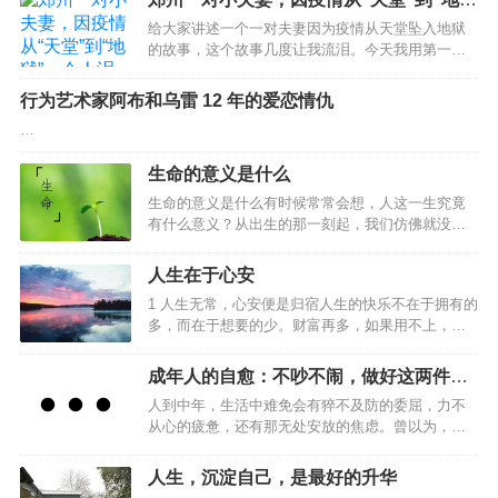
解。全书分为四章，分别提炼了曼昆、莱布森、费尔德斯坦、卡特勒等
狱”，令人泪目
给大家讲述一个一对夫妻因为疫情从天堂坠入地狱
四位哈佛大学教授的讲义精华。经济学家眼里的幸福”幸福”
的故事，这个故事几度让我流泪。今天我用第一人
（happiness）是一个比较前沿的研究领域，近年来，越来越多的人投入
称的方式讲述给你们听。我叫李四，老家平顶山，
这方面的研究。这些研究都有数据主观（被采访者自报幸福程度）、定
高中毕业后没有上大学，跟着老家一个亲戚在郑州
行为艺术家阿布和乌雷 12 年的爱恋情仇
义…
学习厨师，经过几年的学习，我的技术算是一名三
…
流的厨师水平。后来我在南四环一个小饭店里打
工，主要工作就是炒热菜、拌凉菜和大盘鸡。饭店
生命的意义是什么
面积也不大，老板平时给我打打下手，忙起来也比
较累，但老板一个月给我6500元的工资，整体上还
生命的意义是什么有时候常常会想，人这一生究竟
可以。我老婆叫小白，来自周口。她大专毕业之前
有什么意义？从出生的那一刻起，我们仿佛就没有
在一个小区的楼下私人培训班里当语文辅导老师，
停止过努力，一直在路上马不停蹄地前进，也不知
每个月的工资是…
道为了什么，只知道盲目地赶路。小时候为了学业
人生在于心安
殚精竭虑，成年后成家立业压力山大。一生都在忙
1 人生无常，心安便是归宿人生的快乐不在于拥有的
忙碌碌，为了家庭，为了亲人，拼命挣钱，为了碎
多，而在于想要的少。财富再多，如果用不上，也
银几两日夜奔波，然而到最后，大家还都会老去、
便成了累赘。不要急着追求财富的数量，要先弄清
逝去、分离。在这整个的生命轨迹中，我们还会不
自己需要什么，需要多少，然后再去追求。有目的
断面临病苦、衰老、爱别离、怨长久、求不得、放
成年人的自愈：不吵不闹，做好这两件事
地寻找，总要比无目的地获取能给人们更大的幸福
不下，等种种无奈与辛酸。得到了还要失去，顿感
就够了
人到中年，生活中难免会有猝不及防的委屈，力不
感。2 生命的意义在于让别人快乐人生的真正意义不
没意思。既然所有的生命最终还要消失，那我们为
从心的疲惫，还有那无处安放的焦虑。曾以为，歇
在于长度，而在于质量。人生的质量不在于拥有多
什么还要去经历那…
斯底里的争吵能消解心底的委屈，喋喋不休的抱怨
少，而在于帮助别人多少。想要做到这点，自然要
能抚平内心的烦躁。可到最后才发现，向外的情绪
从做个好人开始。约束自己、爱护亲友、帮助他
人生，沉淀自己，是最好的升华
宣泄不过是一场徒劳的自我内耗。真正的自愈，从
人，让自己成为别人需要的人，让自己在别人的人