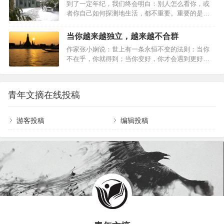
到了一定年纪，我们终会明白：别人怎么看你，或
不在向外索取情绪慰藉，而在向内探寻内心力量。
生中占有一个位置，生命才算是真正的精彩。3 无限
者你自己如何探测地生活，都不重要。重要的是你
不吵不闹，稳住自己，做好这两件事，是成年人穿
的内心…
必须要用一种真实方式，度过在手指缝之间如雨水
越生活迷雾的底气。01闭嘴古希腊哲学家苏格拉底
一样无法停止下落的时间，你要知道自己将会如何
曾被问及，为何总是聆听多于言说。他的回答蕴含
当你越来越独立，越来越不合群
生活。人到中年宜自敛。人生，要学会沉淀。人
着智慧：“上天赐给人两只耳朵，却只有一张嘴，就
作家张小娴说：世上有一条永恒不变的法则：当你
生，沉淀自己，是最好的升华。沉淀朋友时间磨平
是要我们多听少说。”他更是告诫门生，说话前先想
不在乎，你就得到；当你变好，你才会遇到更好，
人的棱角，也沉淀出真正的朋友。一个挚友胜过万
三件事：是…
只有当你变强大，你才不害怕孤单；当你不害怕孤
贯家财。没有任何道路能通往真诚，因为真诚本身
单，你才能够宁缺毋滥。生活里，人们有千万种性
就是道路。朋友就像人民币，有真有假。假朋友在
格，圈子更有多样的颜色。而我们，却总是因为两
你没事的时候，会经常来找你；真朋友在你有事的
青年文摘在线投稿
者没有交集而恐惧焦虑。然后，不管适不适合自
时候，绝不会远离你。真正的朋友，不在于花言巧
己，都试图从中寻找理解和认同。可现实往往是：
语，而是关键时刻拉…
越是靠近，越觉得空虚；越是依赖，越找不到方
游客投稿
编辑投稿
向。而当我们决定变得独立而勇敢，才是活出自我
的真正开始。当你越来越独立，越来越不合群01少
了迎合,多了自由最近，《她的双重奏》节目，采访
到了演员邓萃雯。…