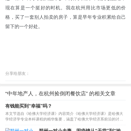
现在算是一个挺好的时机。我在杭州用比市场更低的价
格，买了一套别人拍卖的房子，算是早年专业积累给自己
留下的一个好处。
分享给朋友：
“中年地产人，在杭州捡倒闭餐饮店” 的相关文章
有钱能买到“幸福”吗？
本文节选自《哈佛大学经济课》内容简介《哈佛大学经济课》是哈佛大
学经济学专业本科课程的精华集要，涵盖了哈佛大学经济系前沿的讨论
和思考。它以记者视角记录了哈佛大学经济学教学方式、课堂互动以及
治学精神，让我们同作者一起走进哈佛大学的课堂，聆听哈佛教授的讲
郑州一对小夫妻，因疫情从“天堂”到“地