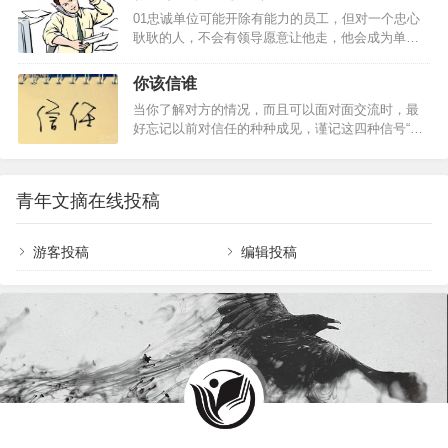
为了招揽更多的生意，三家裁衣店的老板先后在自
01忠诚单位可能开除有能力的员工，但对一个忠心
己的店铺前亮出一块广告牌。最先挂出的广告牌，
耿耿的人，不会有领导愿意让他走，他会成为单位
醒目地写着：“本店拥有伦敦最好的裁缝。”第二家老
这个铁打营盘中最长久的战士，而且是最有发展前
板见了，不甘示弱，立即挂出一块同样大小的广告
景的员工。1、 站在老板的立场上思考问题；2、 与
牌，上书：“本店拥有英国最好的裁缝。”看到这里，
你该信谁
上级分享你的想法；3、 时刻维护公司的利益；4、
人们以为第三家裁衣店的老板会挂出这样的招牌：
当你了解对方的情况，而且可以面对面交流时，最
琢磨为公司赚钱；5、 在外界诱惑面前经得起考验。
“本店拥有世界上最好的裁缝。”不料，那老板却来
好忘记以前对信任的种种成见，谨记这四种信号“假
你靠什么在单位立足？此文堪称经典2敬业随着社会
了…
设你正在洽谈一项为期数年的合同，为一家大公司
进步，人们的知识背景越来越趋同。学历、文凭已
提供外包服务。客户告诉你，她的公司希望就特定
不再是公司挑选员工的首要条件。很多公司考察员
服务和你达成协议，但她希望你愿意在合同期间提
工的第一条件就是敬业，其次才是专业水平。1、 工
青年文摘在线投稿
供更多服务，她相信你能在该公司需求增多时，订
作的目的不仅仅在于报酬；2、 提供超…
出提供额外服务的条件。你该答应她吗？假定有一
位潜在的商业伙伴，想跟你购买价值1200万美元的
游客投稿
编辑投稿
服务，但由于预算所限，他只能付1000万美元。如
果你接受这个折扣，他提出未来双方可能有长期盈
利机会，但目前还不能作任何承诺。你该和他成交
吗？任…