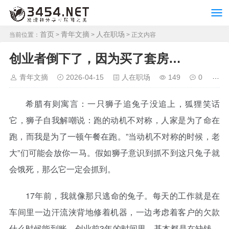
首页
青年文摘
人在职场
当前位置：
>
>
> 正文内容
创业者倒下了，因为买了套房…
青年文摘
2026-04-15
人在职场
149
0
希腊有则寓言：一只狮子追兔子没追上，狐狸笑话
它，狮子自我解嘲说：跑的动机不对称，人家是为了命在
跑，而我是为了一顿午餐在跑。”当动机不对称的时候，老
大”们可能会放你一马。假如狮子意识到抓不到这只兔子就
会饿死，那么它一定会抓到。
17年前，我就像那只逃命的兔子。每天的工作就是在
车间里一边汗流浃背地修着机器，一边考虑着客户的欠款
什么时候能到账。创业前3年的时间里，基本都是在缺钱、