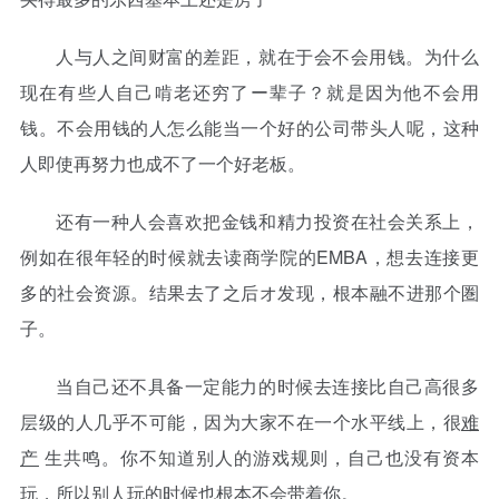
人与人之间财富的差距，就在于会不会用钱。为什么
现在有些人自己啃老还穷了ー辈子？就是因为他不会用
钱。不会用钱的人怎么能当一个好的公司带头人呢，这种
人即使再努力也成不了一个好老板。
还有一种人会喜欢把金钱和精力投资在社会关系上，
例如在很年轻的时候就去读商学院的EMBA，想去连接更
多的社会资源。结果去了之后オ发现，根本融不进那个圏
子。
当自己还不具备一定能力的时候去连接比自己高很多
层级的人几乎不可能，因为大家不在一个水平线上，很
难
产
生共鸣。你不知道别人的游戏规则，自己也没有资本
玩，所以别人玩的时候也根本不会带着你。