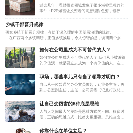
过去几年，理财投资领域发生了很多堪称里程碑的
事件：P2P爆雷让投资者闻高息理财色变，银行理
财打破刚兑信仰，房住不炒终结房价持续上涨神
话，股市大幅调整凸显基金高波动本色……似乎所
乡镇干部晋升规律
有的路都被堵上了，资金开始向存款回流。2022年
研究乡镇干部晋升规律，有助于深入理解中国基层治理的规律。一、
一季度，居民存款新增7.82万亿元，相比去年同期
在广西两个乡镇调研，正值乡镇换届，令人惊讶的是，调研两个乡镇
多增1.14万亿元。与此同时，大家还是积极偿还或
几乎所有班子成员都获得了提拔或重用。提拔是指由下一级提升到上一
少借贷款。2022年一季度，居民贷款新增1.26万亿
级，重用是同级却到了更重要岗位。乡镇换届五年一度，几乎所有班子
如何在公司里成为不可替代的人？
元，相比去年同期少增1.3万亿元。宏观数据能反映
成员都能在五年一度的乡镇换届中提拔重用，且这是可以预期的，这就
数量变化，却不能有效反映微观个体的心态。对个
如何在公司里成为不可替代的人？ 我们从小被灌输
构成了对乡镇干部的巨大激励。乡镇政权是中国五级政权的基层政治，
体投资者而言，资金回流存款更多是无奈…
的价值观，就是要立志成为一个有价值的人。在职
乡镇一级资源比较少，待遇比较差，工作条件也往往比较艰苦，对乡镇
场中，如果你的价值点无法体现，那么你将会难以
干…
立足。评判一个人的价值有很多标准，能力强只是
职场，哪些事儿只有当了领导才明白？
其中之一而绝非关键。有时候，良好的态度、强烈
自己从一位普通的办公文员做起，到业务主管，再
的责任心以及谦虚的心态往往比个人的工作能力重
到办公室副主任，主任，公司党委书记兼行政总
要百倍。下面这篇文章提到的9个职场化的概念，值
监，再转为销售员，直至离开公司。 职场，哪些事
得你深思和学习。 01 学会尊敬和服…
儿只有当了领导才明白？4条亲身经历的硬道理送给
让自己变厉害的6种底层思维
你…
人与人之间最大的差距是思维方式的不同。很多时
候，正确的思维方式，比努力更重要。思维改变一
小步，人生前进一大步。裁 缝 思 维英国有一则家
喻户晓的故事：在伦敦的一条街上有三家裁衣店，
你靠什么在单位立足？