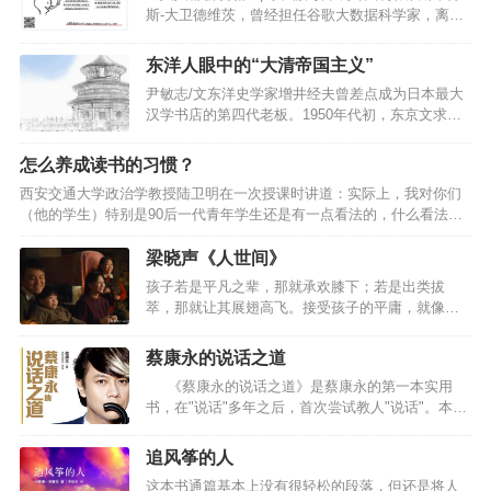
斯-大卫德维茨，曾经担任谷歌大数据科学家，离开
谷歌之后，在《纽约时报》专门撰写大数据相关的
专栏，是大数据领域的资深研究者。关于本书这是
东洋人眼中的“大清帝国主义”
一本介绍大数据研究领域最新发展的书。大数据分
尹敏志/文东洋史学家增井经夫曾差点成为日本最大
析相比传统方法，可以让我们更清楚去了解这个世
汉学书店的第四代老板。1950年代初，东京文求堂
界到底在怎么运作。核心内容利用大数据分析来了
书店老板田中庆太郎和长子田中乾郎相继因病去
解普通人的喜好，了解真实的世界到底怎么运行，
世，仅存的三子田中壮吉年龄太小，不足以继承家
是科技推动认知发展的全新研究领域。大数据研究
怎么养成读书的习惯？
业。最后唯一的希望落在田中庆太郎的女婿增井肩
也正在颠覆许多人类常识的认知。随着未来可以搜
西安交通大学政治学教授陆卫明在一次授课时讲道：实际上，我对你们
上，但他在深思熟虑后，最终决定远赴金泽大学任
集的大数据越来越多，颗粒度越来越细，大数据可
（他的学生）特别是90后一代青年学生还是有一点看法的，什么看法
教。几年后，为郭沫若、鲁迅、周作人出版过著作
以揭示的…
呢？你们把大量的时间花在电脑手机上，如果是要查某些资料就到网
的百年老店关门歇业，世上也少了一个旧书店老板
上，百度网或者学术期刊找二手的论文，这是害死人的。如果没有读大
梁晓声《人世间》
田中经夫。增井出生于1907年，毕业于东京大学东
量的原始经典名著， 就缺乏功底与魅力，不要说是鉴赏能力，就连辨别
洋史学科，专治清史，著有《亚洲的历史与历史学
孩子若是平凡之辈，那就承欢膝下；若是出类拔
能力都没有，这个实际上就会导致人云亦云，以讹传讹，不会思考，也
家》、《中国的历史与民众》等书。《大清帝国》
萃，那就让其展翅高飞。接受孩子的平庸，就像孩
没有思想的局面，这恐怕是以后你们发展的最大瓶颈。”手机很好玩，但
是他的遗…
子从来没有要求父母一定要多么优秀一样。穷不怪
玩手机不会产生价值，而且在浪费价值手机是真的好玩，一玩就能玩一
父，孝不比兄，苦不责妻，气不凶子。《人世间》
蔡康永的说话之道
天…
讲的什么故事？上世纪六十年代末，北方某省会城
《蔡康永的说话之道》是蔡康永的第一本实用
市“光字片”区居住着周姓一家，父亲周志刚在西南参
书，在"说话"多年之后，首次尝试教人"说话"。本书
加“大三线”建设，长子周秉义响应国家号召成为第一
开端康永哥便许下宏愿：这本书会令"本来已经很讨
批下乡知青，长女周蓉追随诗人丈夫远赴贵州乡
人喜欢的你，在未来变得更讨人喜欢"。《蔡康永的
村，周家只留下周秉昆与周母相依为命。在五十年
追风筝的人
说话之道》包括40篇精彩短文，每篇都是让谈话变
的岁月里周家人的命运与时代变迁交织在一起，周
这本书通篇基本上没有很轻松的段落，但还是将人
美的醍醐味，并配以熊宝绘制的令人喷饭的.搞笑插