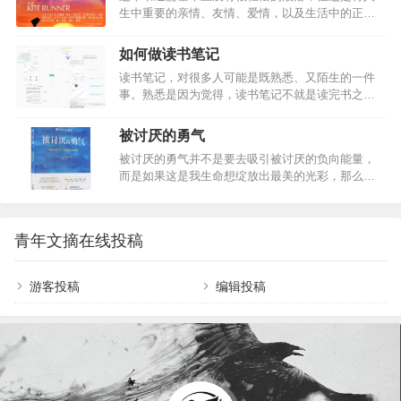
秉义大学毕业后从政，在大刀阔斧的改革中经历仕
生中重要的亲情、友情、爱情，以及生活中的正
画，如同蔡康永的主持风格一样犀利俏皮，饶有情
途沉浮；周蓉…
直、善良、诚实带到了读者的面前。读完此书，不
趣。 蔡康永一直是我喜欢的主持人，他那幽默犀利
免深思:我们到底要用什么样的态度面对这个世界呢?
的话语一直深受观众喜爱。而这本《蔡…
如何做读书笔记
其实作者已经通过书中的故事告诉我们：为了心灵
读书笔记，对很多人可能是既熟悉、又陌生的一件
的舒坦，为了未来不再有遗憾，我们还是该勇敢一
事。熟悉是因为觉得，读书笔记不就是读完书之后
点，诚实一点。多一点爱家人、爱朋友、爱自己身
做一些笔记么，入门门槛很低，会读书的人都会做
边的人。…
读书笔记。陌生是因为，记下的读书笔记好像很多
被讨厌的勇气
都在笔记软件的某个角落里吃灰，怎样把读书笔记
被讨厌的勇气并不是要去吸引被讨厌的负向能量，
真正用起来，其实是挺难的。熟悉是因为入门的门
而是如果这是我生命想绽放出最美的光彩，那么即
槛低，陌生是因为精通的天花板高。当下这个日新
使有被讨厌的可能，我都要用自己的双手双脚往那
月异的时代，能够给我们最大安全感的事情，就是
里走去。因为拥有了被讨厌的勇气，于是有了真正
不断地成长，终身成长。对终身成长这个理念最好
幸福的可能。你是否常常对繁琐的生活感到乏味？
的实践闭环，就是阅读->思考->写作。阅读，是我们
青年文摘在线投稿
你是否时时为复杂的人际关系感到疲惫？你是否认
每个人最好的向别人学习的渠道，它非常重要；…
为人生的意义越来越模糊难见？我们如何能够在繁
杂的日常琐碎和复杂的人际关系中用自己的双手去
游客投稿
编辑投稿
获得真正的幸福？这一切的答案尽在这本《被讨厌
的勇气》中！…