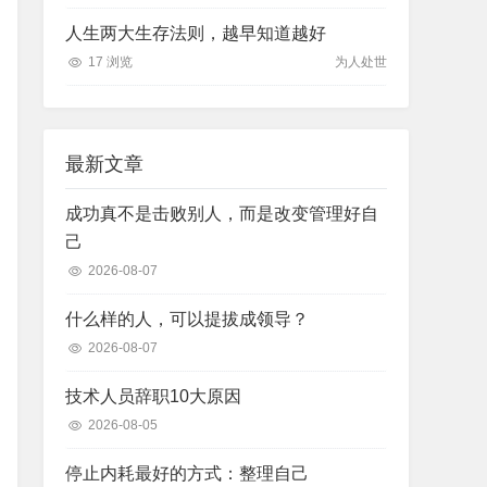
人生两大生存法则，越早知道越好
17 浏览
为人处世
最新文章
成功真不是击败别人，而是改变管理好自
己
2026-08-07
什么样的人，可以提拔成领导？
2026-08-07
技术人员辞职10大原因
2026-08-05
停止内耗最好的方式：整理自己