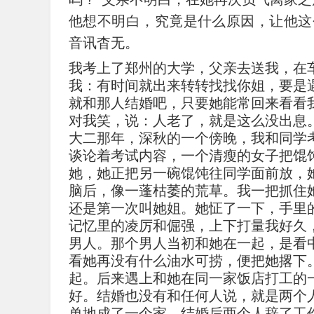
他想不明白，究竟是什么原因，让他这
音讯杳无。
我考上了郑州的大学，父亲去送我，在
我：有时间就出来转转找找你姐，要是
就和那人结婚吧，只要她能常回来看看
对我笑，说：人老了，就是这么没出息。
大二那年，深秋的一个傍晚，我和同学
谈论着考试内容，一个清瘦的女子把馄
她，她正把另一碗馄饨往同学面前放，
脑后，像一蓬枯萎的荒草。我一把抓住
还是第一次叫她姐。她怔了一下，手里
记忆里的凌厉和倔强，上下打量我好久
男人。那个男人当初和她在一起，是看
看她再没有什么油水可捞，便把她撂下
起。后来遇上和她在同一家饭店打工的
好。结婚也没有和任何人说，就是两个
单地成了一个家。结婚后两个人辞了工