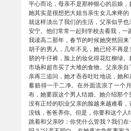
平心而论，母亲不是那种狠心的后娘，
她其实是很想把大姐当亲生女儿来疼的
就这样淡出了我们的生活，父亲似乎也
安宁。他们常常一起到学校去看我，一
我读高二那年，春节的时候她突然回来
胡子的男人，几年不见，她已经不再是
脐的牛仔裤，脸上的妆化得花红柳绿。
市场和超市买了大堆的食物。父亲亲自
亲再三追问，她才吞吞吐吐地说，她和
蓄赔得一干二净。在外面流浪了一个
布，她要跟这个男人结婚。她介绍那个
没有正经的职业父亲的脸越来越难看，
没钱，爸爸养你。但是，你要和这个人
跳着和父亲吵：你凭什么管我？我们在
吗？”父亲不明白，在她再次负气离家