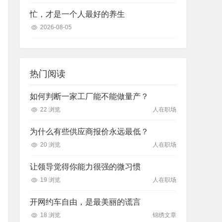
忙，才是一个人最好的养生
2026-08-05
热门阅读
如何判断一家工厂能不能做量产？
22 浏览
人在职场
为什么有些供应商报价永远最低？
20 浏览
人在职场
让领导觉得你能力很强的微习惯
19 浏览
人在职场
开网约车自由，是最美丽的谎言
18 浏览
锦绣文章