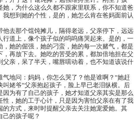
怪她，为什么这么久都不跟家里联系，你不知道爸
。我想到她的个性，是的，她怎么肯在爸妈面前认
带他去那个馄饨摊儿，隔得老远，父亲停下，远远
人行道上，像个孩子似的呜呜痛哭起来。是的，一
肋，她的倔强，她的刁蛮，她的每一次赌气，都是
下，再放下去。她吃的苦受的累，都加倍地担在父
到父亲，呆了半天，嘴唇嚅动着，也不知道该说什
稚气地问：妈妈，你怎么哭了？他是谁啊？”她赶
快叫姥爷”父亲抱起孩子，脸上早已老泪纵横。后
是因为有了自己的孩子，她才知道父亲其实是那么
任性，她的工于心计，只是因为害怕父亲在有了我
端的方式，来时时提醒父亲去关注她宠爱她。其
自己的孩子呢？