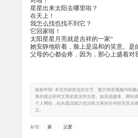
对啦！
星星出来太阳去哪里啦？
在天上！
我怎么找也找不到它？
它回家啦！
太阳星星月亮就是吉祥的一家”
她安静地听着，脸上是温和的笑意。是
父母的心都会疼，因为，那心上盛着对
版权申明: 本页内容所含的文字、图片和音视频均转
章的观点和对文章的真实性负责。如其他媒体、网站
个人网站，站长既没能力也没权力承担任何经济及法
正。
标签:
家
父爱