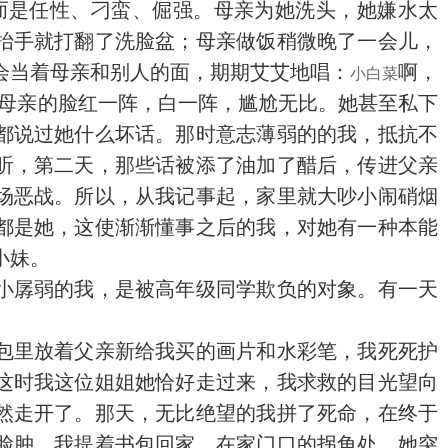
而是任性、刁蛮、倔强。母亲为她洗头，她嫌水太
抬手就打翻了洗脸盆；母亲做饭稍微晚了一会儿，
会当着母亲和别人的面，
期期艾艾地唱：
啊，
小白菜
得母亲的脸红一阵，白一阵，尴尬无比。她甚至私下
都说过她什么坏话。那时意志薄弱的的我，抵抗不
听，第二天，那些话被添了油加了醋后，传进父亲
场恶战。所以，从我记事起，家里就大吵小闹硝烟
都是她，这使渐渐懂事之后的我，对她有一种本能
小妹。
小孱弱的我，是被高年级同学欺负的对象。有一天
包里放着父亲新给我买的画片和水彩笔，我死死护
这时我这位姐姐她恰好走过来，我求救的目光望向
然走开了。那天，无比绝望的我拼了死命，在终于
脸肿。我提着书包回家，在家门口的拐角处，她突