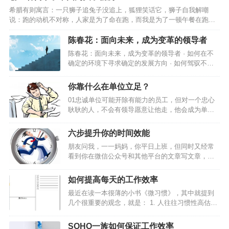
成员都能在五年一度的乡镇换届中提拔重用，且这是可以预期的，这就
数量变化，却不能有效反映微观个体的心态。对个
希腊有则寓言：一只狮子追兔子没追上，狐狸笑话它，狮子自我解嘲
构成了对乡镇干部的巨大激励。乡镇政权是中国五级政权的基层政治，
体投资者而言，资金回流存款更多是无奈…
说：跑的动机不对称，人家是为了命在跑，而我是为了一顿午餐在跑。”
乡镇一级资源比较少，待遇比较差，工作条件也往往比较艰苦，对乡镇
当动机不对称的时候，老大”们可能会放你一马。假如狮子意识到抓不到
干…
这只兔子就会饿死，那么它一定会抓到。17年前，我就像那只逃命的兔
陈春花：面向未来，成为变革的领导者
子。每天的工作就是在车间里一边汗流浃背地修着机器，一边考虑着客
陈春花：面向未来，成为变革的领导者 · 如何在不
户的欠款什么时候能到账。创业前3年的时间里，基本都是在缺钱、缺订
确定的环境下寻求确定的发展方向 · 如何驾驭不确
单、缺人的状态里以战养战，拆东墙补西墙。而我也和大多数创业老板
定性以实现既定的目标 · 如何让强个体集合在组织
一样，白天面对员工时强装兴奋，晚上回家休息后愁眉紧锁。再加上…
平台 这是数智化生存环境中，领导者所要面对的一
你靠什么在单位立足？
系列挑战。 领导者要聚焦于确定组织的正确方向，
01忠诚单位可能开除有能力的员工，但对一个忠心
关注组织的未来，引导和影响组织成员…
耿耿的人，不会有领导愿意让他走，他会成为单位
这个铁打营盘中最长久的战士，而且是最有发展前
景的员工。1、 站在老板的立场上思考问题；2、 与
六步提升你的时间效能
上级分享你的想法；3、 时刻维护公司的利益；4、
朋友问我，一一妈妈，你平日上班，但同时又经常
琢磨为公司赚钱；5、 在外界诱惑面前经得起考验。
看到你在微信公众号和其他平台的文章写文章，每
你靠什么在单位立足？此文堪称经典2敬业随着社会
日郑多燕，关键俩儿娃儿，周末还带孩子去游乐
进步，人们的知识背景越来越趋同。学历、文凭已
场，你现在看书写读书笔记，两天一本书的节奏。
不再是公司挑选员工的首要条件。很多公司考察员
如何提高每天的工作效率
请问，你哪里来的那么多时间呢？今天在2016年下
工的第一条件就是敬业，其次才是专业水平。1、 工
最近在读一本很薄的小书《微习惯》，其中就提到
半年的第一天，和你分享，我的时间管理心得同时
作的目的不仅仅在于报酬；2、 提供超…
几个很重要的观念，就是： 1. 人往往习惯性高估短
也是第四本书读书笔记《番茄工作法》，总结六
期收益，而严重低估坚持做一件事的长期收益；2.
点：1.花10分钟列出当日计划2.管理你的四象限：重
只要开始行动，就比毫不作为强无数倍；3. 相比在
要紧急 重要非紧急 不重要紧急 不重要不紧急3.专注
SOHO一族如何保证工作效率