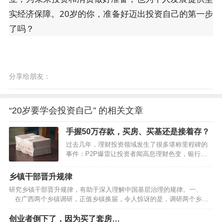
实经济保障。20岁的你，准备好迈出投资自己的第一步
了吗？
分享给朋友：
“20岁要学会投资自己” 的相关文章
手握50万存款，买房、买基还是接着存？
过去几年，理财投资领域发生了很多堪称里程碑的
事件：P2P爆雷让投资者闻高息理财色变，银行理
财打破刚兑信仰，房住不炒终结房价持续上涨神
话，股市大幅调整凸显基金高波动本色……似乎所
乡镇干部晋升规律
有的路都被堵上了，资金开始向存款回流。2022年
研究乡镇干部晋升规律，有助于深入理解中国基层治理的规律。一、
一季度，居民存款新增7.82万亿元，相比去年同期
在广西两个乡镇调研，正值乡镇换届，令人惊讶的是，调研两个乡镇
多增1.14万亿元。与此同时，大家还是积极偿还或
几乎所有班子成员都获得了提拔或重用。提拔是指由下一级提升到上一
少借贷款。2022年一季度，居民贷款新增1.26万亿
级，重用是同级却到了更重要岗位。乡镇换届五年一度，几乎所有班子
创业者倒下了，因为买了套房…
元，相比去年同期少增1.3万亿元。宏观数据能反映