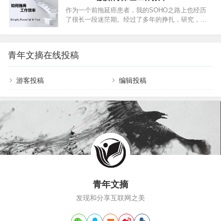
一天内做很多事，长时间坚持做一件事，累积起来
整块时间 ：利用好你的番茄钟4.利用碎片化时间5.
作为一个前拖延癌患者，我的SOHO之路上也经历
的影响力会更大。我提高工作效率的方法，总结起
记录你的时间，进行总结6.学会休息，养…
了很长一段迷茫期。经过了多年的挣扎，研究，学
来有三个方面：注重“循环”，每天从总结开始，到计
习，自我教育，我得出的结论是：提高自己在家办
划结束，让工作计划成为一种习惯；要事第一，每
公的效率，是一个系统性工程，没有任何一个小妙
天把三件最重要的事情做好就足够；做笔记：好记
招能救人于水火。而这个系统性工程的核心就是：
性不如烂笔头，把与工作的一切记录下来；新人最
青年文摘在线投稿
建立自己的规则。你可以想象一张空白的日程表，
重要的是建立一个好的工作习惯，来…
上班的时候，每天的固定时间段的事项是固定的，
就好像拼图的核心区域已经拼好了。因此，我们处
游客投稿
编辑投稿
理每个意外任务的时候，只要找到有空白的地方，
把新任务放进去就行了。而SOHO之后，你面前有
一个空白的框，和一大堆零散的拼图，让人无从下
手。空白越多…
青年文摘
发现和分享互联网之美