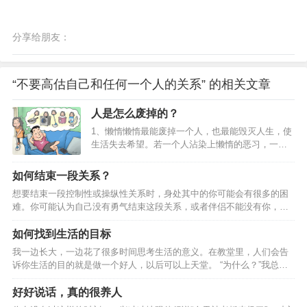
分享给朋友：
“不要高估自己和任何一个人的关系” 的相关文章
人是怎么废掉的？
1、懒惰懒惰最能废掉一个人，也最能毁灭人生，使
生活失去希望。若一个人沾染上懒惰的恶习，一辈
子也就只能混吃等死。懒惰没有牙齿，但却可以吞
噬人的智慧，因为懒得动脑子。懒惰行动得如此缓
如何结束一段关系？
慢，贫穷很快就能超过它。心理的懒惰，比身体的
想要结束一段控制性或操纵性关系时，身处其中的你可能会有很多的困
懒惰更毁人，也最难改。当心理懒惰时，什么都不
难。你可能认为自己没有勇气结束这段关系，或者伴侣不能没有你，甚
想做，但必须要做工作，身体的各部分，就会感到
至伴侣一直在伤害你，但是如果不离开，你就无法用自己的方法开始生
不安和无聊。反过来说，如果对于这种工作有兴
活。如果你想要真正结束一段关系， 就要提前做好准备，执行计划并坚
如何找到生活的目标
趣、愉快，工作效率不但高，身心也会感觉到十分
持到底。最重要的是树立勇气，敢于去做 01.为结束关系做准备 发现自
舒适。2、拖延世界上那些最容易的事情中，拖延时
我一边长大，一边花了很多时间思考生活的意义。在教堂里，人们会告
己处于他人控制中很多控制性或操纵性关系比理应发生的时间要长，因
间最不费力，也最能毁一个人。拖延是对生活本身
诉你生活的目的就是做一个好人，以后可以上天堂。 “为什么？”我总在
为被控制或操纵的人不承认关系存在任何错误。你可能觉得伴侣只是有
无所适从的问题…
想。虽然，人人对于做一个好人才会拥有充实而有意义的生活这一点毫
一点喜怒无常或者粘人，实际上，对方已经…
无疑问。但这么做的关键是什么？你到底是为了什么而做这一切？ 为什
好好说话，真的很养人
么是一个毫无意义的问题，为了回答“为什么”，我们总要无限循环地转圈