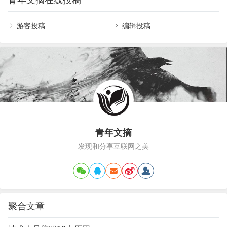
青年文摘在线投稿
的位置，不断的去设计各种规则去限制和操控那
成。” 只有耐得住性子，集中精力在每一件事情上死
99%的人。富人的财富都来自于穷人的劳动。穷人
磕，才能…
越努力，富人就越富有，这就是“勤劳致富”的真相。
游客投稿
编辑投稿
因为， 富人一直在这样教导穷人： 努力可以改变人
生。 他们让穷人保持闭着眼睛往前冲的状态。就像
让驴推磨，…
青年文摘
发现和分享互联网之美
聚合文章