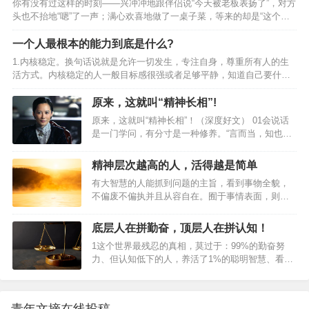
你有没有过这样的时刻——兴冲冲地跟伴侣说“今天被老板表扬了”，对方
圈，因为我们总是重复地用另一个“为什么”来回答这个“为什么”。而只有
头也不抬地“嗯”了一声；满心欢喜地做了一桌子菜，等来的却是“这个菜
在你回答“因为这很有趣”或者“我喜欢这样”时，问题才真正结束。 但其
咸了，那个淡了”；只是随口说了一句“今天好累”，对方马上来了句“谁不
实，生活的目的在于享受生…
累啊”。那一刻，你心里是不是像被泼了一盆冷水，所有的热情瞬间熄
一个人最根本的能力到底是什么?
灭。一个家最大的内耗，不是穷，不是忙，而是不能好好说话：要么敷
1.内核稳定。换句话说就是允许一切发生，专注自身，尊重所有人的生
衍不搭理，要么处处抬杠，要么言语里全是否定。日子久了，心就凉
活方式。内核稳定的人一般目标感很强或者足够平静，知道自己要什么
了；心凉了，家就散了。想要一个家越来越兴旺，好好说话，是绕不开
不要什么，做很多事情也就更加高效和完善；相反地，内核不稳定的人
的一课。01好好说话，不敷衍一个家的温度藏在那些看似无…
容易毛躁，焦虑不安，遇到一点挫折，就把自己变得一蹶不振，给自己
原来，这就叫“精神长相”!
施加不必要的压力，然后让自己变得不堪重负。2.一个冷知识：屏蔽力
原来，这就叫“精神长相”！（深度好文） 01会说话
是一个人最顶级的能力，任何消耗你的人和事，多看一眼都是你的不
是一门学问，有分寸是一种修养。“言而当，知也；
对。3.很喜欢尼采的这段话：获得真正自由的方法是要学会自我控制。
默而当，亦知也。”语言最能暴露一个人，恰当的时
如果情绪总是处于失控状态，就会被感情牵着鼻子走，丧失自由。所
候说话是智慧，沉默的恰当也是一种智慧。知道怎
精神层次越高的人，活得越是简单
以…
么说话，知道何时说话，知道不乱说话，是一种了
有大智慧的人能抓到问题的主旨，看到事物全貌，
不得的软实力。子禽问墨子：“多说话有好处吗?”墨
不偏废不偏执并且从容自在。囿于事情表面，则犹
子答道：“苍蝇、青蛙，白天黑夜叫个不停，叫得口
如门缝里看物，过于细密，反而失去窥视全貌的可
干舌疲，然而没有人去听它的。但你看那雄鸡，在
能。01人须在事上磨，做功夫无论做什么，只有经
黎明按时啼叫，天下震动，人们早早起身。多说话
底层人在拼勤奋，顶层人在拼认知！
过磨炼，下足功夫，才能真正有所成就。俗话说：
有什么好处呢？重要的是话要说得切合 时机。”我们
1这个世界最残忍的真相，莫过于：99%的勤奋努
饭未煮熟，不能妄自一开；蛋未孵成，不能妄自一
常常评价一个人情商高…
力、但认知低下的人，养活了1%的聪明智慧、看穿
啄。煮饭、育雏，都要经过一番耐心等待，才能得
真相的人。这99%的人存在的最大目的，就是充当
到一个好的结果。我们做事更需要如此，不骄不
了社会运转的辅料，是为了帮助1%的人活得更好，
躁，细细琢磨处理，水到才能渠成。 正如曾国藩所
实现各种自由。当然，这1%的人为了能够稳固自己
说：“坚其志，苦其心，劳其力，事无大小，必有所