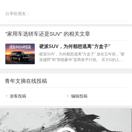
分享给朋友：
“家用车选轿车还是SUV” 的相关文章
硬派SUV，为何都想逃离“方盒子”
硬派SUV，为何都想逃离“方盒子” 放在五年前，“硬
派越野”和“智能豪华”是两条平行线。 买大G的人不
会纠结车机好不好用，开路虎卫士的人也不指望它
能自动泊车。 越野车就是越野车，要舒适可以买轿
车，要科技可以买新势力——各归其位，各取所
青年文摘在线投稿
需，厂家也是井水不犯河水。 但现在不一样了。 硬
派SUV…
游客投稿
编辑投稿