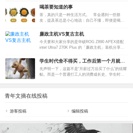
喝茶要知道的事
茶，真的只是一种生活方式。 常会遇到一些朋
友，提及茶总是小心地说：自己不懂，即便是喝
茶，也是随便喝喝。不管这谨慎的态度是不是谦
虚，其实懂不懂茶对大多数人来说，真的不那么重
廉政主机VS复古主机
要。如果喝了某款茶感觉还不错，能接着喝下去就
今天要和大家分享的是华硕ROG Z890 APEX搭配
足够了。 很多人喝了那么多茶，面对茶的类别，
intel Ultra7 270K Plus 的「廉政主机」装机分享。
还是一知半解。小编告诉你，这就是六大基本茶
这两年来「廉政主机」或者「复古主机」的话题持
类： 1 发酵篇 六大茶类的划分基础是在制作中，
续火热，也反映了我们这帮80、90后老男孩成家之
由茶叶发酵的不同程度决定的。发酵程度同时影响
学生时代舍不得买，工作后第一个月就下
后的不易。相信对于每一位 80 、90后玩家心里或许
着茶的口感…
单的7件装备
先声明一下，这篇不是“月薪过万后买了什么”的炫耀
都藏着一台 XX80 结尾显卡的主机的梦。昔日的梦
帖。而是一个普通打工人的消费成长史。学生时代
想辗转多年，依旧时常在心头泛起涟漪。曾经一张
的我们，买东西看价格；工作以后，买东西开始看
引爆网络的「复古主机」背后可能是对于家庭，对
时间成本、舒适度和使用频率。很多装备其实并不
于爱人最后的倔强。所以这里和大家分享一套「廉
算奢侈品，但放在学生时期，总觉得“没必要”“先忍
政主机」的装机内容，配置上选择了儿时肯定高攀
青年文摘在线投稿
忍”“以后再说”。结果真正发工资以后，第一个想到
不起的…
下单的，恰恰是这些曾经收藏夹里躺了好几年的东
西。最近和身边不少同事聊过这个话题，发现大家
游客投稿
编辑投稿
买的东西虽然不同，但背后的逻辑却出奇一致：以
前舍不得花钱买舒适，现在愿意花钱减少折腾。今
天就聊聊那些学生时代舍不得买，入职后第一个月
就忍…