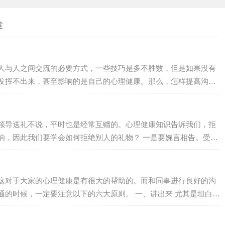
章
人与人之间交流的必要方式，一些技巧是多不胜数，但是如果没有
发挥不出来，甚至影响的是自己的心理健康。那么，怎样提高沟通
以及通过看电
信息，为沟通冷场时找话茬…
领导送礼不说，平时也是经常互赠的。心理健康知识告诉我们，拒
要学会如何拒绝别人的礼物？ 一是要婉言相告。受赠
自己难以接受对方的礼品。比如，当对方向自己赠送手机时，可告
一位小姐，而对方打算回绝时，可以这么说：“今晚我男朋友也要请
在先了。” 二是可采取直言缘由法，也就是直截了当而…
这对于大家的心理健康是有很大的帮助的。而和同事进行良好的沟
要注意以下的六大原则。 一、讲出来 尤其是坦白的
、抱怨、攻击。 二、不攻击对方 不批评、不责
子手，只会使事情恶化。 三、互相尊重 只有给予对