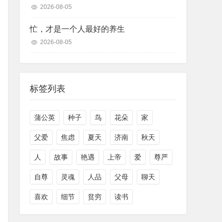
2026-08-05
忙，才是一个人最好的养生
2026-08-05
标签列表
蒲公英
种子
鸟
花朵
家
父爱
焦虑
夏天
济南
秋天
人
故事
艳遇
上帝
爱
尊严
自尊
灵魂
人品
父母
聊天
喜欢
细节
贫穷
读书