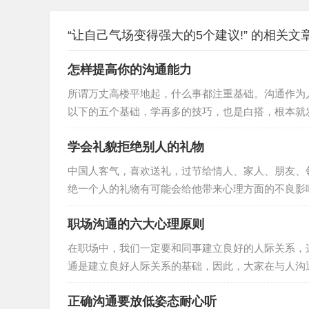
“让自己气场变得强大的5个建议!” 的相关文
怎样提高你的沟通能力
所谓万丈高楼平地起，什么事都注重基础。沟通作为
以下的五个基础，学再多的技巧，也是白搭，根本就
能力呢？ 多读 所谓多读就是要博览群书，无论什么方面的书你都有看，通过读书来获取你没有经历过的经验并不断积累
学会礼貌拒绝别人的礼物
使你掌握各种知识点，为沟通打下坚实的语言和文字基础。 多看 所谓多看就是通过经常上互联网看资讯
视、看电影、看报纸、看杂志来获取当今社会的热点
中国人客气，喜欢送礼，过节给情人、家人、朋友、
绝一个人的礼物有可能会给他带来心理方面的不良影响，因此我们
人应该采用委婉的、不失礼貌的语言，向赠送者暗示
职场沟通的六大心理原则
知：“我已经有一台了，谢谢。”当一位男士送舞票给
我跳舞，而且我们已经有约
在职场中，我们一定要和同事建立良好的人际关系，
通是建立良好人际关系的基础，因此，大家在与人沟通的时候，一定
讲出来你内心的感受、感情、痛苦、想法和期望，但绝对不是批评、责备
正确沟通要放低姿态耐心听
备、不抱怨、不攻击、不说教批评、责备、抱怨、攻击这些都是的刽