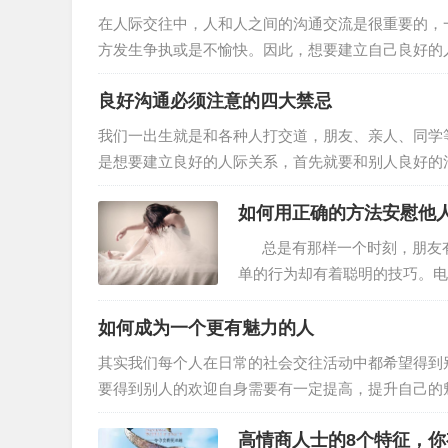
方尊重才有沟通，若对方不尊重你时，你也要适当的
在人际交往中，人和人之间的沟通交流是很重要的，
方发生争执或是不愉快。因此，想要建立自己良好的人际关系，掌
自尊心 无谓的自尊和自傲只会成为沟通的绊脚石，因此，至少应当在沟通的时候舍弃自己所谓的自尊心。不要说出“我
良好沟通必须注意的四大禁忌
的自尊心不允许我……”这样的话，这只会让沟通无法进行下去。 第二、沟通时放低姿态 “我说的
会导致沟通关系的恶化，让沟通无法进行下去。在进
我们一出生就是和各种人打交道，朋友、亲人、同学
是想要建立良好的人际关系，首先就要和别人良好的沟通，因
人的话。 鹦鹉学舌虽然可爱，可若是听久了，难免觉得枯燥无趣。如果总是解释或重复他人说过的话，比如人家说“这
如何用正确的方法安慰他
部电视真好看”,你也说“是啊，非常好看”,会让人觉
颖”,或者提出相反的观点，
总是有那样一个时刻，朋友有
单的行为却有着聪明的技巧。电
迁，遇到让人难过事的几率越来
少至亲得了绝症……人生的生老
如何成为一个更有魅力的人
帮忙吗？怎么帮，才算有效？
其实我们每个人在日常的社会交往活动中都希望得到
要得到别人的欢迎自身需要有一定提高，提升自己的魅力指数
人，以责人之心责己、以恕己之心恕人。对别人要抱
高情商人士的8个特征，你
来自省。与人交往的过程中，你怎样对待别人，别人