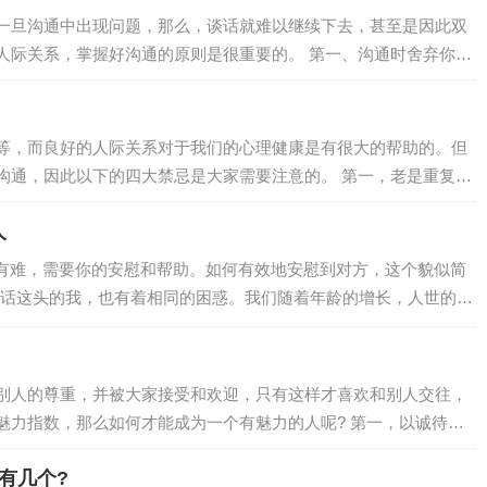
请求对方的尊重…
一旦沟通中出现问题，那么，谈话就难以继续下去，甚至是因此双
握好沟通的原则是很重要的。 第一、沟通时舍弃你的
才是对的”，这种态度只
行沟通的时候，要尽…
等，而良好的人际关系对于我们的心理健康是有很大的帮助的。但
此以下的四大禁忌是大家需要注意的。 第一，老是重复别
人
得缺乏实质性内容。这时不妨加一些评价，比如“女主角的造型非常新
打开话匣子。 第二，语气平淡、没有感情。…
难，需要你的安慰和帮助。如何有效地安慰到对方，这个貌似简
话这头的我，也有着相同的困惑。我们随着年龄的增长，人世的变
越高——好友经历婚变、同事婆婆中风、岳父突然死亡、好友的年
病死，是我们无论如何也逃避不了的东西。我们能帮什么忙？应该
要帮到什么程度？ 而当别人痛苦无…
别人的尊重，并被大家接受和欢迎，只有这样才喜欢和别人交往，
，那么如何才能成为一个有魅力的人呢? 第一，以诚待
着诚挚、宽容的心去相处，自己要抱着自我批评、愿意修改的胸怀
有几个?
就会怎样对待你。就像照镜子一样，你的表情和态度，可以由他人