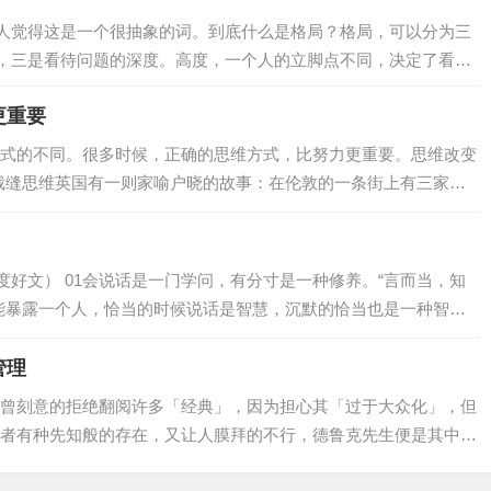
天”，谁知她瞥我一眼，拉着脸继续做她手头的事，根本没搭理我，
人觉得这是一个很抽象的词。到底什么是格局？格局，可以分为三
位离得很近，我发现她几乎每天都拉…
，三是看待问题的深度。高度，一个人的立脚点不同，决定了看问
个领导的角度出发，所考虑的问题、所做的决策自然是不同的，也
更重要
远出发。所以，遇到问题，不要老是走自己的老路，从自己的角度
看明白一些事，做出更好的决策。长度，一…
式的不同。很多时候，正确的思维方式，比努力更重要。思维改变
1裁缝思维英国有一则家喻户晓的故事：在伦敦的一条街上有三家裁
家裁衣店的老板先后在自己的店铺前亮出一块广告牌。最先挂出的
拥有伦敦最好的裁缝。”第二家老板见了，不甘示弱，立即挂出一块同
店拥有英国最好的裁缝。”看到这里，人们以为第三家裁衣店的老板会
度好文） 01会说话是一门学问，有分寸是一种修养。“言而当，知
界…
能暴露一个人，恰当的时候说话是智慧，沉默的恰当也是一种智
话，知道不乱说话，是一种了不得的软实力。子禽问墨子：“多说
蝇、青蛙，白天黑夜叫个不停，叫得口干舌疲，然而没有人去听它的。
管理
，天下震动，人们早早起身。多说话有什么好处呢？重要的是话要
曾刻意的拒绝翻阅许多「经典」，因为担心其「过于大众化」，但
价一个人情商高…
者有种先知般的存在，又让人膜拜的不行，德鲁克先生便是其中之
的 德鲁克：成果管理 ，而这篇关于《如何自我管理》 在今天看