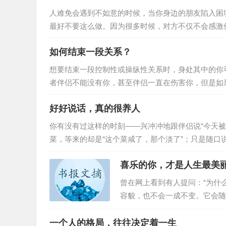
人难免会遇到不如意的时候，当你身边的朋友陷入困
最好不要这么做。因为很多时候，对方不仅不会感激
不到什么作用，还会打击到对方的自尊心很多人在落
如何结束一段关系？
人看到自己的窘迫。他们宁愿自己咬咬牙挺过去，靠
冒然去帮助对方的话，不但没有任何效果，反而会触
想要结束一段控制性或操纵性关系时，身处其中的你
者伴侣不能没有你，甚至伴侣一直在伤害你，但是如
一段关系， 就要提前做好准备，执行计划并坚持到底。
好好说话，真的很养人
处于他人控制中很多控制性或操纵性关系比理应发生
可能觉得伴侣只是有一点喜怒无常或者粘人，实际上
你有没有过这样的时刻——兴冲冲地跟伴侣说“今天被
菜，等来的却是“这个菜咸了，那个淡了”；只是随口说
是不是像被泼了一盆冷水，所有的热情瞬间熄灭。一
喜乐的你，才是人生最美
不搭理，要么处处抬杠，要么言语里全是否定。日子
好说话，是绕不开的一课。01好好说话，不敷衍一
曾在网上看到有人提问：“为什
容貌，也不会一成不变。它会随
也与其情绪跟心态息息相关。0
的女生。刚认识不久，我就发现
一个人的格局，往往决定着一生