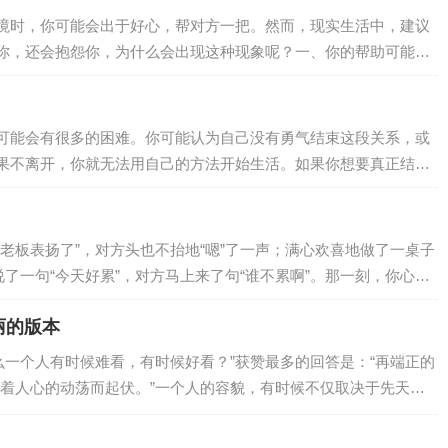
境时，你可能会出于好心，帮对方一把。然而，现实生活中，建议
你，还会抱怨你，为什么会出现这种现象呢？一、你的帮助可能起
难的时候，虽然过得很艰难，但是他们的内心其实不愿意让周围的
着自己的力量的改变现状，维护内心最后的尊严。这个时候如果你
及他敏感的内心，让他感到自己没面子、没…
可能会有很多的困难。你可能认为自己没有勇气结束这段关系，或
果不离开，你就无法用自己的方法开始生活。如果你想要真正结束
最重要的是树立勇气，敢于去做 01.为结束关系做准备 发现自己
的时间要长，因为被控制或操纵的人不承认关系存在任何错误。你
，对方已经…
老板表扬了”，对方头也不抬地“嗯”了一声；满心欢喜地做了一桌子
了一句“今天好累”，对方马上来了句“谁不累啊”。那一刻，你心里
个家最大的内耗，不是穷，不是忙，而是不能好好说话：要么敷衍
丽的版本
久了，心就凉了；心凉了，家就散了。想要一个家越来越兴旺，好
个家的温度藏在那些看似无…
么一个人有时候难看，有时候好看？”获赞最多的回答是：“再端正的
着人心的动荡而起伏。”一个人的容貌，有时候不仅取决于先天，
1坏情绪，使人变丑我的部门主管，是一个相貌普通、性格比较“闷”
她非常喜欢“甩脸子”，脾气来得飞快。有一次，我筛选完招聘简