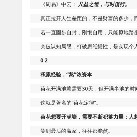
《周易》中云：
凡益之道，与时偕行。
真正拉开人生差距的，不是财富的多少，
若一直固步自封，刚愎自用，只能原地踏
突破认知局限，打破思维惯性，是实现个
0
2
积累经验，“熬”浓资本
荷花开满池塘需要30天，但开满半池的时间
这就是著名的“荷花定律”。
荷花想要开满塘，需要不断积蓄力量；人
笑到最后的赢家，往往都能熬。