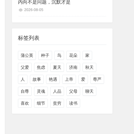
内向不是问题，沉默才是
2026-08-05
标签列表
蒲公英
种子
鸟
花朵
家
父爱
焦虑
夏天
济南
秋天
人
故事
艳遇
上帝
爱
尊严
自尊
灵魂
人品
父母
聊天
喜欢
细节
贫穷
读书