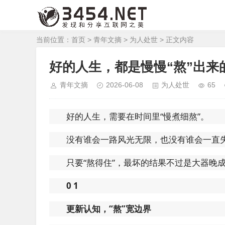
当前位置：
首页
>
青年文摘
>
为人处世
> 正文内容
好的人生，都是慢慢“熬”出来
青年文摘
2026-06-08
为人处世
65
好的人生，需要在时间里“慢煮细熬”。
没有谁会一路风光无限，也没有谁会一直
只要“熬得住”，最坏的结果不过是大器晚
0
1
更新认知，“熬”宽边界