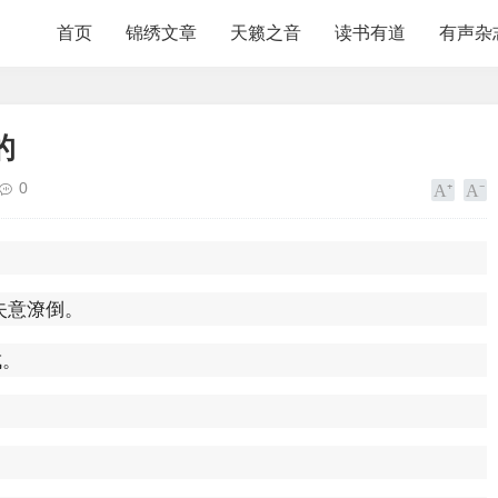
首页
锦绣文章
天籁之音
读书有道
有声杂
的
0
失意潦倒。
成。