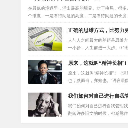
历，就问她“面试时间确定在哪
在最低的境遇里，活出最高的境界。对于格局，很多
让我感到莫名其妙。因为我俩工
个维度，一是看待问题的高度，二是看待问题的长度
题的高度不同，就像你从一个职员的角度出发和从一
正确的思维方式，比努力
就是大局观，一个高瞻远瞩的人总能从全局出发、长
出发，而要学会跳出，从一个更高的角度去看，你会
人与人之间最大的差距是思维方
一小步，人生前进一大步。0 
衣店，为了招揽更多的生意，三
广告牌，醒目地写着： “本店
原来，这就叫“精神长相”!
样大小的广告牌，上书： “本
原来，这就叫“精神长相”！（深
挂出这样的招牌：“本店拥有世
也；默而当，亦知也。”语言最
慧。知道怎么说话，知道何时说
话有好处吗?”墨子答道：“苍
我们如何对自己进行自我
但你看那雄鸡，在黎明按时啼叫
我们如何对自己进行自我管理我
说得切合 时机。”我们常常评
翻阅许多旧文的时候，都感觉作
一。之前推荐过他在六十年代写