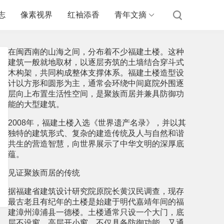
志
像素视界
红袖添香
青年文摘
在闽西南的山海之间，分布着不少福建土楼。这种
建筑一般就地取材，以逐层夯筑的土墙结合穿斗式
木构架，共同构成整体支撑体系。福建土楼造型设
计以方形和圆形为主，通常会环绕中间庭院外围逐
层向上布置生活性空间，是聚族而居并兼具防御功
能的大型建筑。
2008年，福建土楼入选《世界遗产名录》，并以其
独特的建筑形式、复杂的建造传统及人与自然和谐
共生的营造智慧，向世界展示了中华文明的深厚底
蕴。
见证聚族而居的传统
据福建省建筑设计研究院原院长黄汉民调查，现存
最古老且有纪年的土楼是始建于明代嘉靖年间的福
建漳州漳浦县一德楼。土楼通常只设一个大门，底
层不设窗，高层开小窗，不仅具备防御功能，又通