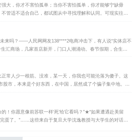
变强大，你才不害怕孤单；当你不害怕孤单，你才能够宁缺毋
，不管适不适合自己，都试图从中寻找理解和认同。可现实往往
始。当你越来越独立，越来越不合群01少了迎合,多了自由最
？——人民网网友138****2电商冲击下，有人说“实体店不
的合生汇商场，几家首店新开，门口人潮涌动。春节假期，合生汇
家门店，销售…
比正常人少一根筋。没准，某一天，你我也可能沦落为傻子。这
股市股市，本来是个好东西，在中国，居然成了个骗子集中地。企
个空轿子，烂轿子！十多年来，中国股市本来就不符合股市应该
的！你愿意像前苏联一样‘死’给它看吗？”★“如果遭遇赴美留
就完蛋了。”……这些来自于复旦大学沈逸教授与大学生的对话，
中美1979年建交以来，两国关系是一直是比较“风调雨顺、和