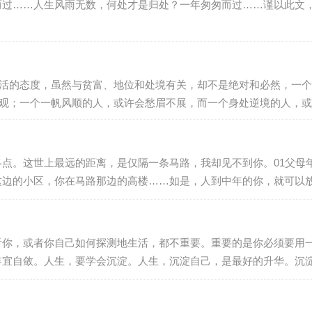
而过……人生风雨无数，何处才是归处？一年匆匆而过……谨以此文
活的态度，虽然与贫富、地位和处境有关，却不是绝对和必然，一个
观；一个一帆风顺的人，或许会愁眉不展，而一个身处逆境的人，或
心态。人的命运随着心态的好坏而改变。换个立场看人生，可以宽容
点。这世上最远的距离，是仅隔一条马路，我却见不到你。01父母
边的小区，你在马路那边的高楼……如是，人到中年的你，就可以放
现。生前，这对老夫妻养育两个儿子一个女儿，有着体面而有尊严的
互…
看你，或者你自己如何探测地生活，都不重要。重要的是你必须要用
年宜自敛。人生，要学会沉淀。人生，沉淀自己，是最好的升华。沉
为真诚本身就是道路。朋友就像人民币，有真有假。假朋友在你没事
关键时刻拉…