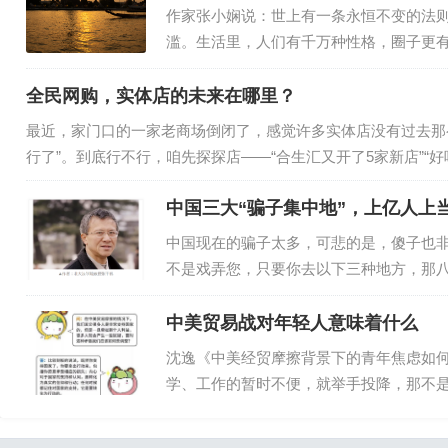
作家张小娴说：世上有一条永恒不变的法
滥。生活里，人们有千万种性格，圈子更
是：越是靠近，越觉得空虚；越是依赖，越
近，《她的双重奏》节目，采访到了演员
全民网购，实体店的未来在哪里？
最近，家门口的一家老商场倒闭了，感觉许多实体店没有过去那么
行了”。到底行不行，咱先探探店——“合生汇又开了5家新店”
销售额同比增长近15%。河南许昌胖东来，一家企业带火一座城，被
中国三大“骗子集中地”，上亿人上
中国现在的骗子太多，可悲的是，傻子也
不是戏弄您，只要你去以下三种地方，那八
业造假包装上市，大庄包装轿子上街，小
具备的正确的基因和体系，到现在…
中美贸易战对年轻人意味着什么
沈逸《中美经贸摩擦背景下的青年焦虑如何“
学、工作的暂时不便，就举手投降，那不是
在这次课堂中，同学们的问题似乎很“尖锐
谐共处”的，甚至还度过“…