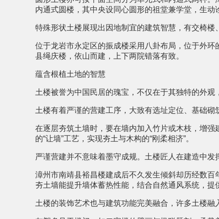
内通式圆楼，其中央设同心圆形的祖堂兼学堂，生动诠
特殊形状土楼展现出因地制宜的建筑智慧，有交椅楼
位于龙岩市永定区的振成楼采用八卦布局，位于外环
县绳庆楼，依山而建，上下两院错落有致。
蕴含根植土地的智慧
土楼被誉为中国民居的瑰宝，不仅在于其独特的外观
土楼有着严谨的营建工序，大致有选址定位、基础砌
在逐层夯筑土墙时，要在墙内加入竹片或木枝，增强
的“让墙”工艺，实现夯土与木构的“刚柔相济”。
严谨营建并不意味着墨守成规。土楼匠人在建造中发
漳州市南靖县裕昌楼建成后不久发生倾斜却历经数百年
夯土墙能提升墙体蓄热性能，结合自然通风系统，提
土楼的装饰艺术也与建筑功能完美融合，许多土楼融