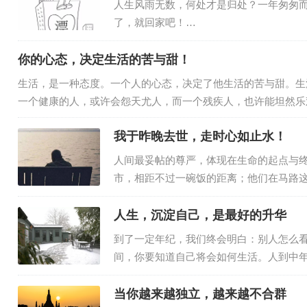
人生风雨无数，何处才是归处？一年匆匆
了，就回家吧！…
你的心态，决定生活的苦与甜！
生活，是一种态度。一个人的心态，决定了他生活的苦与甜。生
一个健康的人，或许会怨天尤人，而一个残疾人，也许能坦然乐
的宽度；我们虽然不能改变自己的命运，但可以改变面对命运的
我于昨晚去世，走时心如止水！
人间最妥帖的尊严，体现在生命的起点与终
市，相距不过一碗饭的距离；他们在马路这
双双死亡多日后，才被闻到异味的邻居发
学教师，身体不太好。平日里，老两口相
人生，沉淀自己，是最好的升华
到了一定年纪，我们终会明白：别人怎么
间，你要知道自己将会如何生活。人到中
万贯家财。没有任何道路能通往真诚，因
你。真正的朋友，不在于花言巧语，而是
当你越来越独立，越来越不合群