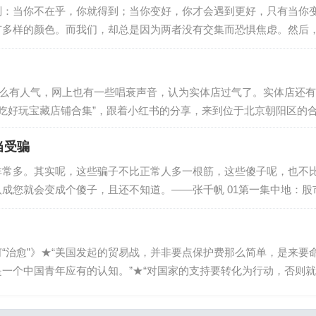
则：当你不在乎，你就得到；当你变好，你才会遇到更好，只有当你
有多样的颜色。而我们，却总是因为两者没有交集而恐惧焦虑。然后
找不到方向。而当我们决定变得独立而勇敢，才是活出自我的真正开
邓萃雯。…
有人气，网上也有一些唱衰声音，认为实体店过气了。实体店还有未来吗
“好吃好玩宝藏店铺合集”，跟着小红书的分享，来到位于北京朝阳区
网友称为“没有淡季的‘6A级景区’”。2024年胖东来商贸集团13
当受骗
非常多。其实呢，这些骗子不比正常人多一根筋，这些傻子呢，也不
成您就会变成个傻子，且还不知道。——张千帆 01第一集中地：
股民最后抢着抬轿子，最后，才发现轿子里的金银财宝全不见了，是
治愈”》★“美国发起的贸易战，并非要点保护费那么简单，是来要命
一个中国青年应有的认知。”★“对国家的支持要转化为行动，否则
”。正确看待中美贸易战，要摆正个人与集体的关系在不少人的认识中，