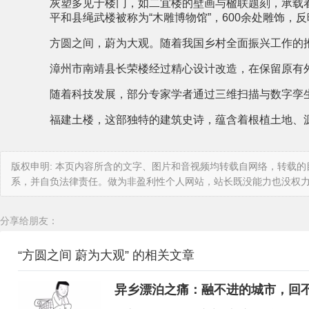
灰塑多见于楼门，如二宜楼的壁画与楹联题刻，承载
平和县绳武楼被称为“木雕博物馆”，600余处雕饰，
方圆之间，蔚为大观。随着我国乡村全面振兴工作的
漳州市南靖县长荣楼经过精心设计改造，在保留原有
随着科技发展，部分专家学者通过三维扫描与数字孪
福建土楼，这部独特的建筑史诗，蕴含着根植土地、
版权申明: 本页内容所含的文字、图片和音视频均转载自网络，转载
系，并自负法律责任。做为非盈利性个人网站，站长既没能力也没权
分享给朋友：
“方圆之间 蔚为大观” 的相关文章
异乡漂泊之痛：融不进的城市，回