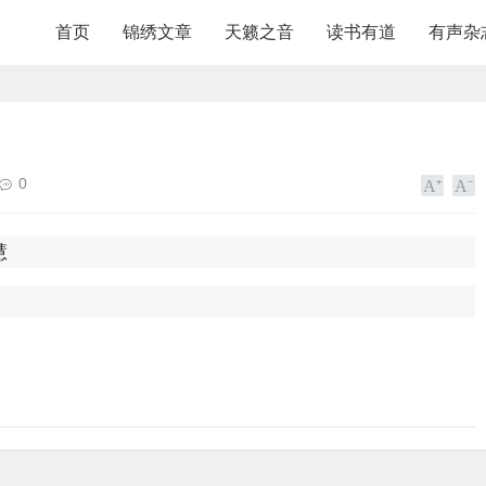
首页
锦绣文章
天籁之音
读书有道
有声杂
0
慧