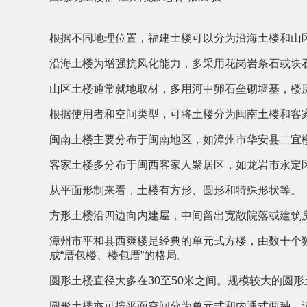
根据不同地理位置，福建土楼可以分为沿海土楼和山
沿海土楼为增强抗风化能力，多采用花岗岩条石或块
山区土楼通常就地取材，多用河中卵石垒砌墙基，楼
根据使用者和空间类型，可将土楼分为闽南土楼和客
闽南土楼主要分布于闽南地区，如漳州市华安县二宜
客家土楼多分布于闽西客家人聚居区，如龙岩市永定
从平面形制来看，土楼有方形、圆形和特殊形状等。
方形土楼沿四边向内建屋，中间留出宽敞院落或建筑
漳州市平和县西爽楼是经典的单元式方楼，由数十个
成“厝包楼、楼包厝”的格局。
圆形土楼直径大多在30至50米之间。规模较大的圆形
圆形土楼亦可按平面空间分为单元式和内通式两种。