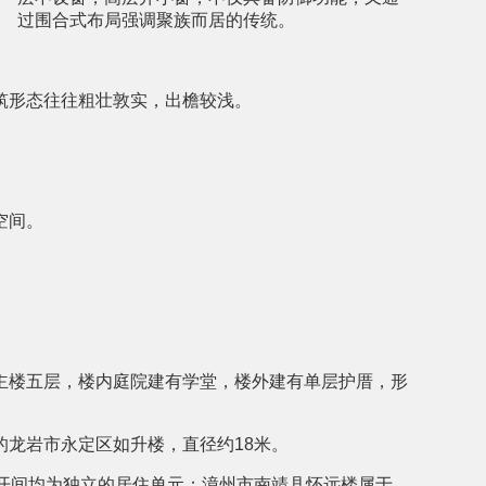
过围合式布局强调聚族而居的传统。
筑形态往往粗壮敦实，出檐较浅。
空间。
主楼五层，楼内庭院建有学堂，楼外建有单层护厝，形
的龙岩市永定区如升楼，直径约18米。
开间均为独立的居住单元；漳州市南靖县怀远楼属于