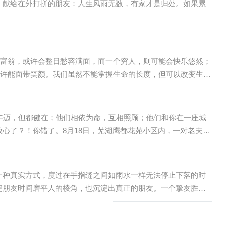
，献给在外打拼的朋友：人生风雨无数，有家才是归处。如果累
富翁，或许会整日愁容满面，而一个穷人，则可能会快乐悠然；
许能面带笑颜。我们虽然不能掌握生命的长度，但可以改变生命
大度的处世；换种心态看人生，可以将愁容改…
年迈，但都健在；他们相依为命，互相照顾；他们和你在一座城
心了？！你错了。8月18日，芜湖鹰都花苑小区内，一对老夫妻
职业：老爷子是重点中学的老师，患有老年痴呆症；老太太是小
一种真实方式，度过在手指缝之间如雨水一样无法停止下落的时
淀朋友时间磨平人的棱角，也沉淀出真正的朋友。一个挚友胜过
的时候，会经常来找你；真朋友在你有事的时候，绝不会远离