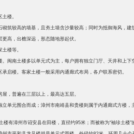
区土楼。
石砌筑较高的墙基，且夯土墙含沙量较高；同时为抵御海风，建
层更高，出檐深远，形态随地形起伏。
家土楼等。
楼。闽南土楼多以单元式为主，每户拥有独立门厅、天井和上下
区承启楼。客家土楼一般采用内通廊式布局，各户联系密切。
房屋，普遍在三层以上，最高达五层。
独立单元围合而成；漳州市南靖县和贵楼则属于内通廊式方楼，
土楼有漳州市诏安县在田楼，直径约95米；而被称为“袖珍土楼”
漳州市平和县龙见楼就是单元式圆楼，外径约82米，环周几十个