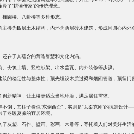
释了“耕读传家”的传统理念。
、椭圆楼、八卦楼等多种形态。
的主楼为四层土木结构，内环为两层砖木建筑，形成同圆心内外
，还在于其蕴含的营造智慧和文化内涵。
筑、夯筑土墙、竖柱献架、出水盖瓦、内外装修等步骤。
建筑的稳定性与整体性；预先埋设木质过梁和烟囱管道，预留门
挥创新精神，让土楼更适应当地环境，满足居住需求。
不倒，其柱子看似“东倒西歪”，实则是“以柔克刚”的抗震设计
供了冬暖夏凉的宜居环境。
入了灰塑、石作、壁画、彩画、木雕等，寄托着人们对美好生活